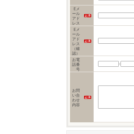
Eメ
ール
アド
レス
Eメ
ール
アド
レス
（確
認）
お電
-
話番
号
お問
い合
わせ
内容