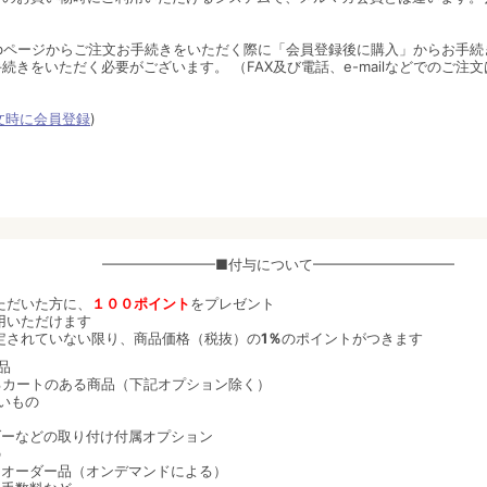
bページからご注文お手続きをいただく際に「会員登録後に購入」からお手続
続きをいただく必要がございます。 （FAX及び電話、e-mailなどでのご注
文時に会員登録
)
━━━━━━━━■付与について━━━━━━━━━━
ただいた方に、
１００ポイント
をプレゼント
用いただけます
定されていない限り、商品価格（税抜）の
1％
のポイントがつきます
品
るカートのある商品（下記オプション除く）
いもの
ーなどの取り付け付属オプション
の
オーダー品（オンデマンドによる）