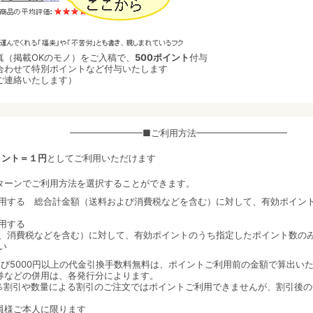
真（掲載OKのモノ）をご入稿で、
500ポイント
付与
合わせて特別ポイントなど付与いたします
ご連絡いたします）
━━━━━━━━■ご利用方法━━━━━━━━━━
イント＝１円
としてご利用いただけます
ターンでご利用方法を選択することができます。
用する 総合計金額（送料および消費税などを含む）に対して、有効ポイン
用する
、消費税などを含む）に対して、有効ポイントのうち指定したポイント数の
い
及び5000円以上の代金引換手数料無料は、ポイントご利用前の金額で算出い
券などの併用は、各発行分によります。
％割引や数量による割引のご注文ではポイントご利用できませんが、割引後の
員様ご本人に限ります