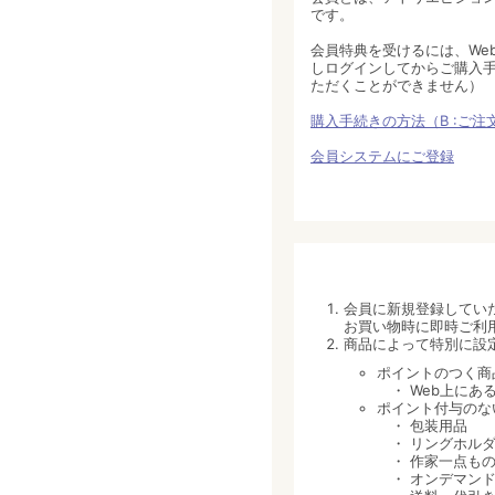
です。
会員特典を受けるには、We
しログインしてからご購入手
ただくことができません）
購入手続きの方法（B :
ご注
会員システムにご登録
会員に新規登録してい
お買い物時に即時ご利
商品によって特別に設
ポイントのつく商
・ Web上にあ
ポイント付与のな
・ 包装用品
・ リングホルダ
・ 作家一点も
・ オンデマンド