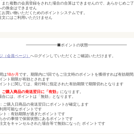
、また複数の会員登録をされた場合の合算はできませんので、あらかじめご了
への換金はできません
にお買い物いただくためのポイントシステムです。
注文にはご利用いただけません
━━━━━━━━■ポイントの状態━━━━━━━━━━
ージ（会員ページ）
へログインしていただくとご確認いただけます。
間は
18か月
です。期限内に1回でもご注文時のポイントを獲得すれば有効期間
イント期限が有効とされます
イントに関しては、発行時に指定された有効期限で期限切れとなります
、
ご購入商品の発送翌日に「有効」
になります。
場合には、ポイントは「無効」となります。
：ご購入日商品の発送翌日にポイントが確定します
利用可能なポイントです
ント：有効期限が過ぎたポイントです
らかの事情で保留状態にあるポイントです
注文をキャンセルされた場合等で無効になった ポイントです