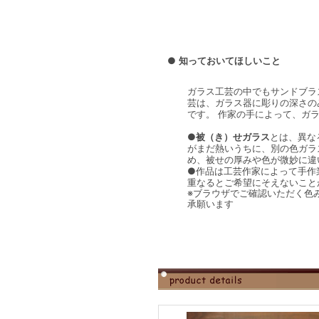
●
知っておいてほしいこと
ガラス工芸の中でもサンドブラ
芸は、ガラス器に彫りの深さの
です。 作家の手によって、ガ
●
被（き）せガラス
とは、異な
がまだ熱いうちに、別の色ガラ
め、被せの厚みや色が微妙に違
●作品は工芸作家によって手作
重なるとご希望にそえないこと
※ブラウザでご確認いただく色み
承願います