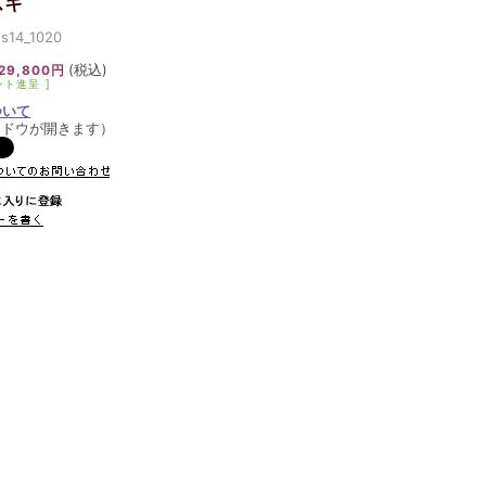
ズキ
14_1020
(税込)
29,800円
ント進呈 ]
ついて
ンドウが開きます）