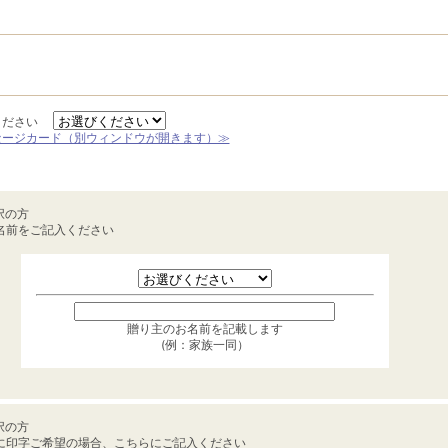
ください
セージカード（別ウィンドウが開きます）≫
択の方
名前をご記入ください
贈り主のお名前を記載します
(例：家族一同）
択の方
に印字ご希望の場合、こちらにご記入ください