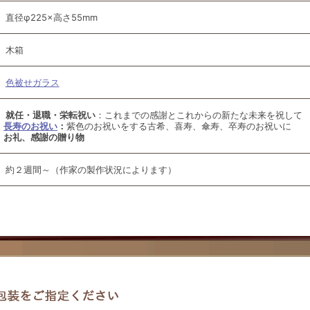
直径φ225×高さ55mm
木箱
色被せガラス
就任・退職・栄転祝い
：これまでの感謝とこれからの新たな未来を祝して
長寿のお祝い
：
紫色のお祝いをする古希、喜寿、傘寿、卒寿のお祝いに
お礼、感謝の贈り物
約２週間～（作家の製作状況によります）