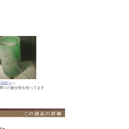
程
段彫り
へ
周りの被せ部を削ってます