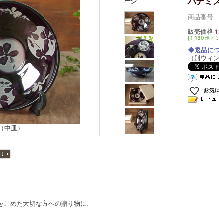
ハナミ
ージ
商品番号 s
販売価格
1
[1,180ポイ
◆返品に
（別ウィ
（中皿）
をこめた大切な方への贈り物に。