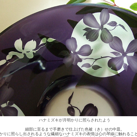
ハナミズキが月明かりに照らされたよう
細部に至るまで手磨きで仕上げた色被（き）せの中皿。
かりに照らし出されるような繊細なハナミズキの表情は心の琴線に触れるこ