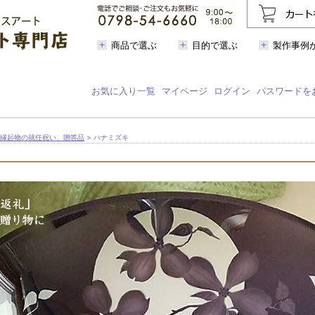
商品で選ぶ
目的で選ぶ
製作事例
お気に入り一覧
マイページ
ログイン
パスワードを
縁起物の就任祝い、贈答品
> ハナミズキ