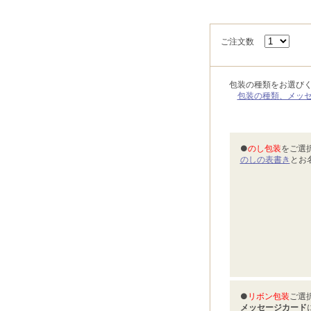
ご注文数
包装の種類をお選び
包装の種類、メッ
●
のし包装
をご選
のしの表書き
とお
●
リボン包装
ご選
メッセージカード