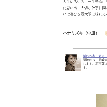
人生いろいろ。一生懸命に
た思い出、大切な仕事仲間
いは喜びを最大限に味わえ
ハナミズキ（中皿）
製作作家：元木
明治の末、尾崎
じます。花言葉
す。