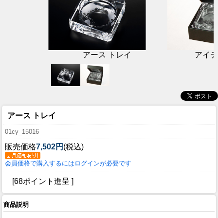
アース トレイ
アイテ
アース トレイ
01cy_15016
販売価格
7,502円
(税込)
会員価格で購入するにはログインが必要です
[68ポイント進呈 ]
商品説明