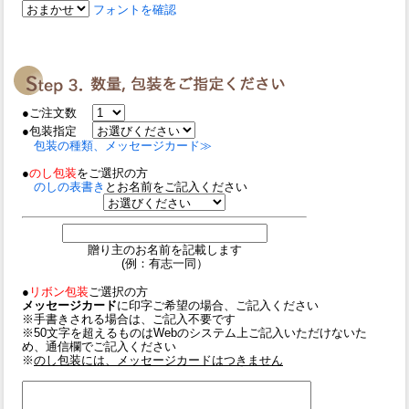
フォントを確認
●ご注文数
●包装指定
包装の種類、メッセージカード≫
●
のし包装
をご選択の方
のしの表書き
とお名前をご記入ください
贈り主のお名前を記載します
(例：有志一同）
●
リボン包装
ご選択の方
メッセージカード
に印字ご希望の場合、ご記入ください
※手書きされる場合は、ご記入不要です
※50文字を超えるものはWebのシステム上ご記入いただけないた
め、通信欄でご記入ください
※
のし包装には、メッセージカードはつきません