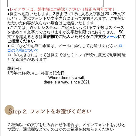
●
レイアウトは、製作前にご確認ください（校正も可能です）
●側面へ彫刻いたします。
2行まで
（1行に入る文字数は20～25文字
ほど）。選ぶフォントや文字内容によって左右されます。ご要望い
ただいた内容が入らない場合はご連絡いたします
●ここでは、Ｗｅｂシステム上ご記入いただける文字数はスペース
を含め５０文字までとなりますが文字数制限ではありません。 50
文字を超えるときは
通信欄でご記入いただくかご注文後
メール
にて
ご指定ください
● ロゴなどの彫刻ご希望は、メールに添付してお送りください
ロ
ゴの入稿について
ロゴの大きさによっては側面ではなくトレイ部分に変更で彫刻可能
となる場合があります
彫刻例）
1周年のお祝いに、格言と記念日
Where there is a will,
there is a way. since 2021
２種類以上の文字を組み合わせる場合は、メインフォントをおひと
つ選び、通信欄などでそのほかのご希望をお知らせください