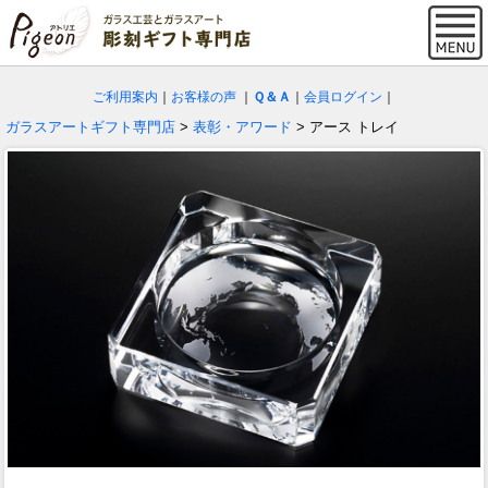
ご利用案内
｜
お客様の声
｜
Ｑ＆Ａ
｜
会員ログイン
｜
ガラスアートギフト専門店
>
表彰・アワード
> アース トレイ