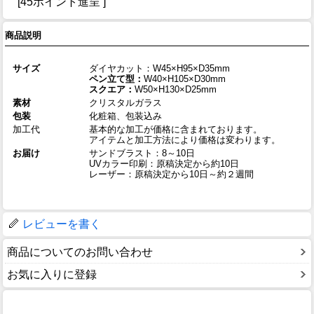
[45ポイント進呈 ]
商品説明
サイズ
ダイヤカット：W45×H95×D35mm
ペン立て型：
W40×H105×D30mm
スクエア：
W50×H130×D25mm
素材
クリスタルガラス
包装
化粧箱、包装込み
加工代
基本的な加工が価格に含まれております。
アイテムと加工方法により価格は変わります。
お届け
サンドブラスト：8～10日
UVカラー印刷：原稿決定から約10日
レーザー：原稿決定から10日～約２週間
レビューを書く
商品についてのお問い合わせ
お気に入りに登録