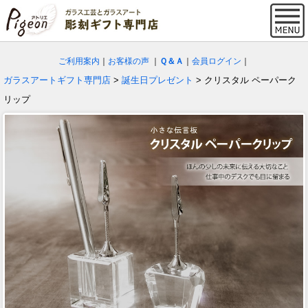
ご利用案内
｜
お客様の声
｜
Ｑ＆Ａ
｜
会員ログイン
｜
ガラスアートギフト専門店
>
誕生日プレゼント
> クリスタル ペーパーク
リップ