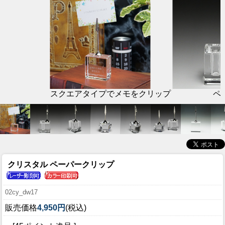
スクエアタイプでメモをクリップ
ペ
クリスタル ペーパークリップ
02cy_dw17
販売価格
4,950円
(税込)