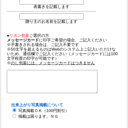
表書きを記載します
贈り主のお名前を記載します
●
リボン包装
ご選択の方
メッセージカード
に印字ご希望の場合、ご記入ください
※手書きされる場合は、ご記入不要です
※50文字を超えるものはWebのシステム上ご記入いただけな
いため、通信欄でご記入ください（メッセージカードには100
文字程度の印字が可能です）
※
のし包装には、メッセージカードはつきません
出来上がり写真掲載について
写真掲載ＯＫ（100円割引）
掲載は困ります。ＮＧ