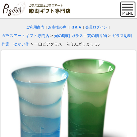
ご利用案内
｜
お客様の声
｜
Ｑ＆Ａ
｜
会員ログイン
｜
ガラスアートギフト専門店
>
光の彫刻 ガラス工芸の贈り物
>
ガラス彫刻
作家 ゆかい作
> 一口ビアグラス らうんどしましょ♪