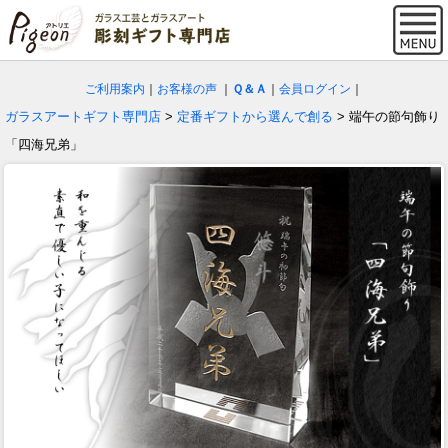
ご利用案内
｜
お客様の声
｜
Ｑ＆Ａ
｜
会員ログイン
｜
ガラスアートギフト専門店
>
定番ギフトから選んで創る
> 端午の節句飾り
「四海兄弟」