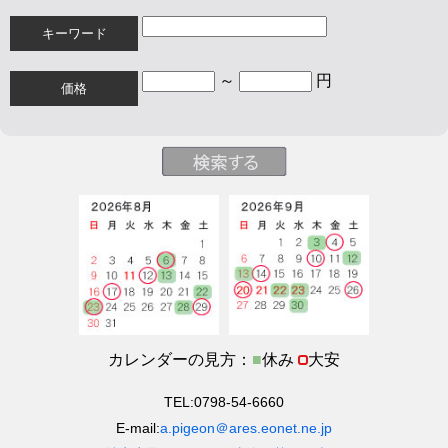
キーワード
～
円
価格
カレンダーの見方：
■
休み
大安
TEL:0798-54-6660
E-mail:
a.pigeon＠ares.eonet.ne.jp