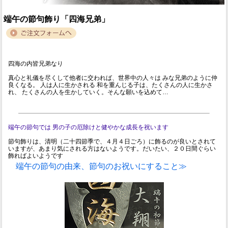
端午の節句飾り「四海兄弟」
四海の内皆兄弟なり
真心と礼儀を尽くして他者に交われば、世界中の人々は みな兄弟のように仲
良くなる。 人は人に生かされる 和を重んじる子は、たくさんの人に生かさ
れ、 たくさんの人を生かしていく。そんな願いを込めて…
端午の節句では 男の子の厄除けと健やかな成長を祝います
節句飾りは、清明（二十四節季で、４月４日ごろ）に飾るのが良いとされて
いますが、あまり気にされる方はないようです。だいたい、２０日間ぐらい
飾ればよいようです
端午の節句の由来、節句のお祝いにすること≫