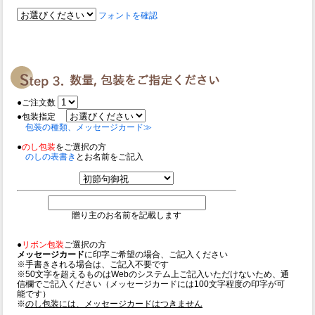
フォントを確認
●ご注文数
●包装指定
包装の種類、メッセージカード≫
●
のし包装
をご選択の方
のしの表書き
とお名前をご記入
贈り主のお名前を記載します
●
リボン包装
ご選択の方
メッセージカード
に印字ご希望の場合、ご記入ください
※手書きされる場合は、ご記入不要です
※50文字を超えるものはWebのシステム上ご記入いただけないため、通
信欄でご記入ください（メッセージカードには100文字程度の印字が可
能です）
※
のし包装には、メッセージカードはつきません