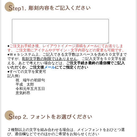
●
ご注文お手続き後、レイアウトイメージ原稿をメールにてお送りしま
す。 ご注文後にアイテムやデザイン・文字内容などの変更も可能です。
●Ｗｅｂシステム上、ご記入できる文字数はスペースを含め５０文字まで
ですが、
彫刻文字数の制限ではありません
。 ご記入文字を５０文字を超
える、あとで考えたい場合などは、
ご注文手続き最終の通信欄でご記入
いただくか、ご注文後
メール
にてご指定ください
●すべての文字を変更可
記入例）
祝 端午の初節句
平成 太郎
令和元年五月五日
意気軒昂
２種類以上の文字を組み合わせる場合は、メインフォントをおひとつ選
び、通信欄などでそのほかのご希望をお知らせください