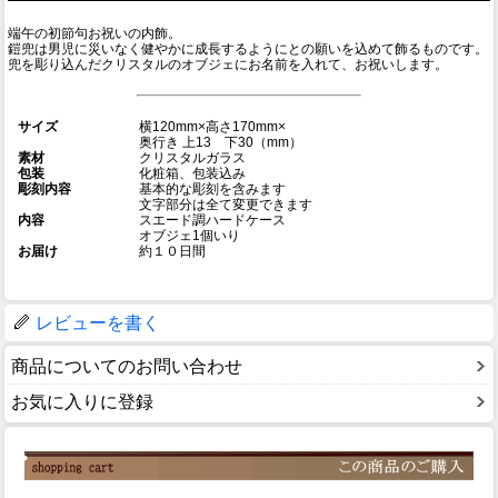
端午の初節句お祝いの内飾。
鎧兜は男児に災いなく健やかに成長するようにとの願いを込めて飾るものです。
兜を彫り込んだクリスタルのオブジェにお名前を入れて、お祝いします。
サイズ
横120mm×高さ170mm×
奥行き 上13 下30（mm）
素材
クリスタルガラス
包装
化粧箱、包装込み
彫刻内容
基本的な彫刻を含みます
文字部分は全て変更できます
内容
スエード調ハードケース
オブジェ1個いり
お届け
約１０日間
レビューを書く
商品についてのお問い合わせ
お気に入りに登録