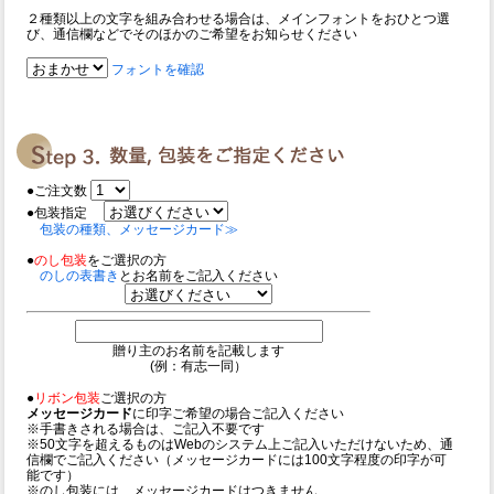
２種類以上の文字を組み合わせる場合は、メインフォントをおひとつ選
び、通信欄などでそのほかのご希望をお知らせください
フォントを確認
●ご注文数
●包装指定
包装の種類、メッセージカード≫
●
のし包装
をご選択の方
のしの表書き
とお名前をご記入ください
贈り主のお名前を記載します
(例：有志一同）
●
リボン包装
ご選択の方
メッセージカード
に印字ご希望の場合ご記入ください
※手書きされる場合は、ご記入不要です
※50文字を超えるものはWebのシステム上ご記入いただけないため、通
信欄でご記入ください（メッセージカードには100文字程度の印字が可
能です）
※
のし包装には、メッセージカードはつきません