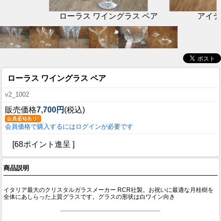
ローラス ワイングラス ペア
アイテ
ローラス ワイングラス ペア
v2_1002
販売価格
7,700円
(税込)
会員価格で購入するにはログインが必要です
[68ポイント進呈 ]
商品説明
イタリア最大のクリスタルガラスメーカー RCR社製。お祝いに最適な月桂樹を
全体にあしらった上質グラスです。グラスの形状は白ワイン向き