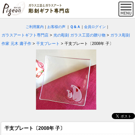
ご利用案内
｜
お客様の声
｜
Ｑ＆Ａ
｜
会員ログイン
｜
ガラスアートギフト専門店
>
光の彫刻 ガラス工芸の贈り物
>
ガラス彫刻
作家 元木 庸子作
>
干支プレート
> 干支プレート〔2008年 子〕
干支プレート〔2008年 子〕