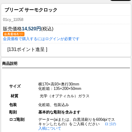
ブリーズ サーモクロック
01cy_11058
販売価格
14,520円
(税込)
会員価格で購入するにはログインが必要です
[131ポイント進呈 ]
商品説明
横170×高93×奥行30mm
サイズ
化粧箱：135×200×50mm
材質
光学（オプティカル）ガラス
包装
化粧箱、包装込み
彫刻
基本的な彫刻を含みます
ロゴ彫刻
データー(aiまたは、白黒清刷りを600dpiでス
キャンしたもの）をご入稿ください
ロゴの
入稿について