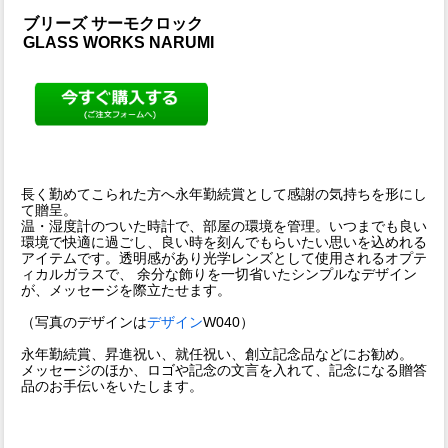
ブリーズ サーモクロック
GLASS WORKS NARUMI
長く勤めてこられた方へ永年勤続賞として感謝の気持ちを形にし
て贈呈。
温・湿度計のついた時計で、部屋の環境を管理。いつまでも良い
環境で快適に過ごし、良い時を刻んでもらいたい思いを込めれる
アイテムです。透明感があり光学レンズとして使用されるオプテ
ィカルガラスで、 余分な飾りを一切省いたシンプルなデザイン
が、メッセージを際立たせます。
（写真のデザインは
デザイン
W040）
永年勤続賞、昇進祝い、就任祝い、創立記念品などにお勧め。
メッセージのほか、ロゴや記念の文言を入れて、記念になる贈答
品のお手伝いをいたします。