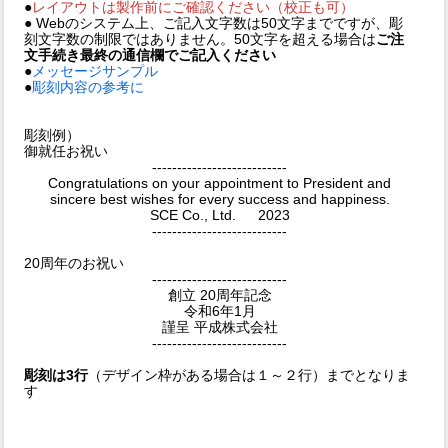
●
レイアウトは製作前にご確認ください（校正も可）
● Webのシステム上、ご記入文字数は50文字までですが、彫
刻文字数の制限ではありません。50文字を超える場合は
ご注
文手続き最終の通信欄でご記入ください
●
メッセージサンプル
●
彫刻内容の参考に
彫刻例）
御就任お祝い
---------------------------
Congratulations on your appointment to President and
sincere best wishes for every success and happiness.
SCE Co., Ltd. 2023
---------------------------
20周年のお祝い
---------------------------
創立 20周年記念
令和6年1月
謹呈 平成株式会社
---------------------------
彫刻は3行
（デザイン枠がある場合は１～２行）までとなりま
す