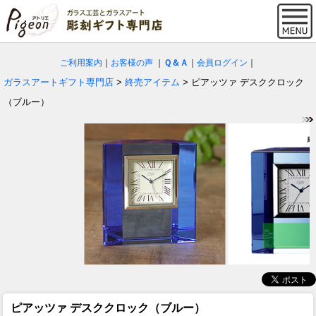
ご利用案内
｜
お客様の声
｜
Ｑ＆Ａ
｜
会員ログイン
｜
ガラスアートギフト専門店
>
終売アイテム
> ピアッツァ デスククロック
（ブルー）
ピアッツァ デスククロック（ブルー）