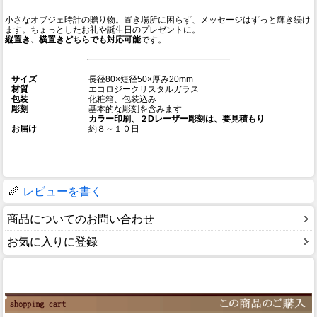
小さなオブジェ時計の贈り物。置き場所に困らず、メッセージはずっと輝き続け
ます。ちょっとしたお礼や誕生日のプレゼントに。
縦置き、横置きどちらでも対応可能
です。
サイズ
長径80×短径50×厚み20mm
材質
エコロジークリスタルガラス
包装
化粧箱、包装込み
彫刻
基本的な彫刻を含みます
カラー印刷、２Dレーザー彫刻は、要見積もり
お届け
約８～１０日
レビューを書く
商品についてのお問い合わせ
お気に入りに登録