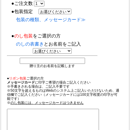
●ご注文数
●包装指定
包装の種類、メッセージカード≫
●
のし包装
をご選択の方
のしの表書き
とお名前をご記入
贈り主のお名前を記載します
●
リボン包装
ご選択の方
メッセージカード
に印字ご希望の場合ご記入ください
※手書きされる場合は、ご記入不要です
※50文字を超えるものはWebのシステム上ご記入いただけないため、通
信欄でご記入ください（メッセージカードには100文字程度の印字が可
能です）
※
のし包装には、メッセージカードはつきません