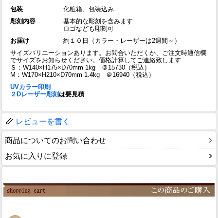
包装
化粧箱、包装込み
彫刻内容
基本的な彫刻を含みます
ロゴなども彫刻可
お届け
約１０日（カラー・レーザーは2週間～）
サイズバリエーションあります。お問合いただくか、ご注文時通信欄
でサイズをお知らせください。価格計算してご連絡致します
Ｓ：W140×H175×D70mm 1kg ＠15730（税込）
M：W170×H210×D70mm 1.4kg ＠16940（税込）
UVカラー印刷
２Dレーザー彫刻
は要見積
レビューを書く
商品についてのお問い合わせ
お気に入りに登録