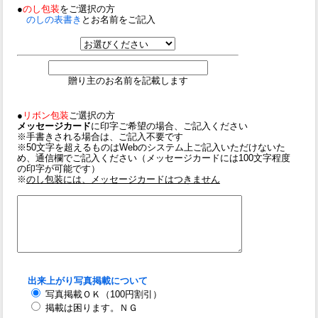
●
のし包装
をご選択の方
のしの表書き
とお名前をご記入
贈り主のお名前を記載します
●
リボン包装
ご選択の方
メッセージカード
に印字ご希望の場合、ご記入ください
※手書きされる場合は、ご記入不要です
※50文字を超えるものはWebのシステム上ご記入いただけないた
め、通信欄でご記入ください（メッセージカードには100文字程度
の印字が可能です）
※
のし包装には、メッセージカードはつきません
出来上がり写真掲載について
写真掲載ＯＫ（100円割引）
掲載は困ります。ＮＧ