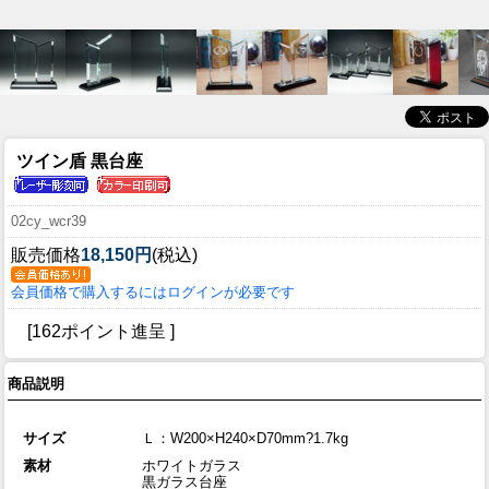
ツイン盾 黒台座
02cy_wcr39
販売価格
18,150円
(税込)
会員価格で購入するにはログインが必要です
[162ポイント進呈 ]
商品説明
サイズ
Ｌ：W200×H240×D70mm?1.7kg
素材
ホワイトガラス
黒ガラス台座