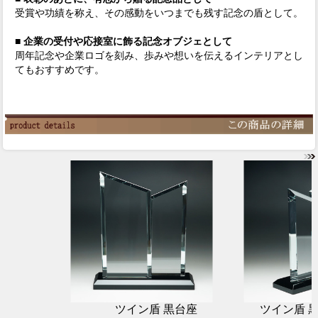
受賞や功績を称え、その感動をいつまでも残す記念の盾として。
■ 企業の受付や応接室に飾る記念オブジェとして
周年記念や企業ロゴを刻み、歩みや想いを伝えるインテリアとし
てもおすすめです。
ツイン盾 黒台座
ツイン盾 