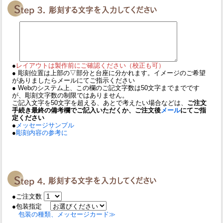
●
レイアウトは製作前にご確認ください（校正も可）
● 彫刻位置は上部の▽部分と台座に分かれます。イメージのご希望
がありましたらメールにてご指示ください
● Webのシステム上、この欄のご記文字数は50文字までまでです
が、彫刻文字数の制限ではありません。
ご記入文字を50文字を超える、あとで考えたい場合などは、
ご注文
手続き最終の備考欄でご記入いただくか、ご注文後
メール
にてご指
定ください
●
メッセージサンプル
●
彫刻内容の参考に
●ご注文数
●包装指定
包装の種類、メッセージカード≫