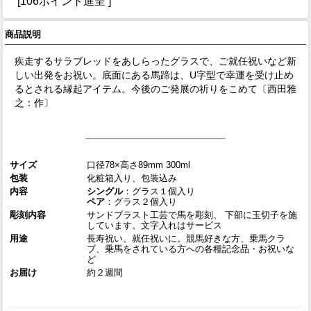
[106ポイント進呈 ]
商品説明
疾走するサラブレッドをあしらったグラスで、ご就任祝いなど新
しい出発をお祝い。底面にある馬蹄は、U字型で幸運を受け止め
るとされる縁起アイテム。今後のご発展の祈りをこめて〔西田雅
之：作〕
サイズ
口径78×高さ89mm 300ml
包装
化粧箱入り、包装込み
内容
シングル
：グラス１個入り
ペア
：グラス２個入り
彫刻内容
サンドブラスト工芸で馬を彫刻、 下部に玉切子を施
しています。文字入れはサービス
用途
長寿祝い、就任祝いに。競馬好きな方、乗馬クラ
ブ、乗馬をされている方への各種記念品・お祝いな
ど
お届け
約２週間