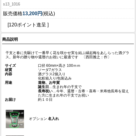
s13_1016
販売価格
13,200円
(税込)
[120ポイント進呈 ]
商品説明
干支と春に先駆けて一番早く花を咲かせ実を結ぶ縁起梅をあしらった酒グラ
ス。新年の贈り物や還暦のお祝いに最適です 〔西田雅之：作〕
サイズ
口径 60mm×高さ 100ｍｍ
材質
ソーダ7ガラス
内容
酒グラス2個入り
化粧箱入り/包装込み
用途
進物、お年賀
誕生日
…生まれ年の干支で
長寿祝い
…今年、還暦・古希・喜寿・米寿他長寿を迎え
た方に生まれ年の干支でお祝い
お届け
約１０日
オプション
名入れ