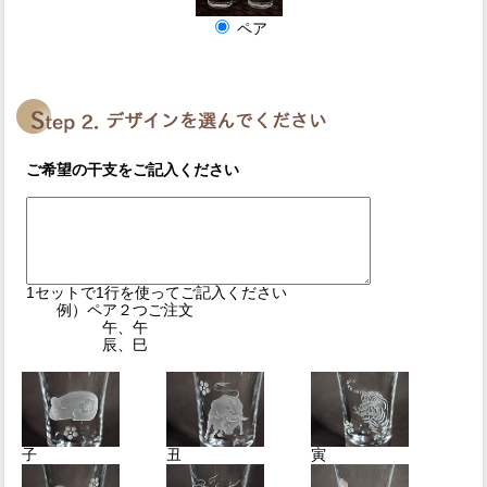
ペア
ご希望の干支をご記入ください
1セットで1行を使ってご記入ください
例）ペア２つご注文
午、午
辰、巳
子
丑
寅