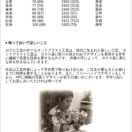
古希
70 (69)
1950 (S25)
庚寅
喜寿
77 (76)
1943 (S18)
癸未
傘寿
80 (79)
1940 (S15)
庚辰
米寿
88 (87)
1932 (S7)
壬申
卒寿
90 (89)
1930 (S5)
庚午
白寿
99 (98)
1921 (T10)
辛酉
百寿
100 (99)
1920 (T9)
庚申
●
知っておいてほしいこと
ガラス工芸の中でもサンドブラスト工芸は、現代に生まれた新しい工芸。 サ
ンドブラスト工芸は、ガラス器に彫りの深さのみでデザインを表現する非常
に繊細で高度な技術を要するものです。 作家の手によって、ガラス器に新た
な命を吹き込んでいきます。
作品は工芸作家によって手作業で彫りあげるため、ご注文が重なるとお届け
までに時間を要することがあります。また、フリーハンドでデザインをして
おり、HPに掲載の写真とデザインが若干の違いがございます。手作り品と
してお楽しみいただければ幸いです