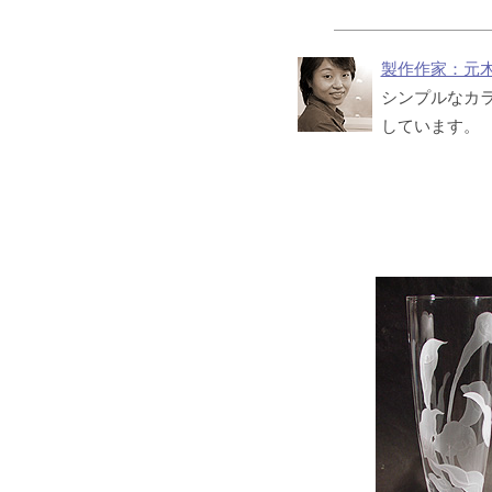
製作作家：元
シンプルなカ
しています。