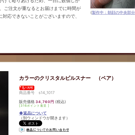
かけて彫りあげるため、一日に数個しか
め、ご注文が重なるとお届けまでに時間が
(
製作中：朝顔の中央部分
に対応できないことがございますので、
カラーのクリスタルピルスナー （ペア）
商品番号 s14_1017
販売価格
(税込)
34,760円
[316ポイント進呈 ]
◆返品について
（別ウィンドウが開きます）