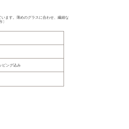
ています。薄めのグラスに合わせ、繊細な
作〕
ッピング込み