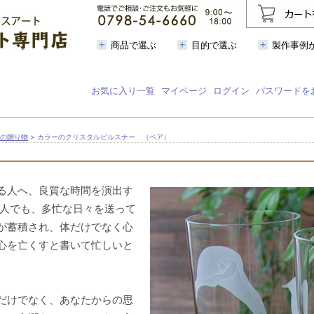
商品で選ぶ
目的で選ぶ
製作事例
お気に入り一覧
マイページ
ログイン
パスワードを
芸の贈り物
> カラーのクリスタルピルスナー （ペア）
る人へ、良質な時間を演出す
な人でも、多忙な日々を送って
が蓄積され、体だけでなく心
心を亡くすと書いて忙しいと
だけでなく、あなたからの思