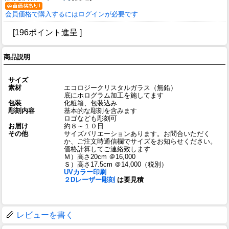
会員価格で購入するにはログインが必要です
[196ポイント進呈 ]
商品説明
サイズ
素材
エコロジークリスタルガラス（無鉛）
底にホログラム加工を施してます
包装
化粧箱、包装込み
彫刻内容
基本的な彫刻を含みます
ロゴなども彫刻可
お届け
約８～１０日
その他
サイズバリエーションあります。お問合いただく
か、ご注文時通信欄でサイズをお知らせください。
価格計算してご連絡致します
Ｍ）高さ20cm ＠16,000
Ｓ）高さ17.5cm ＠14,000
（税別）
UVカラー印刷
２Dレーザー彫刻
は要見積
レビューを書く