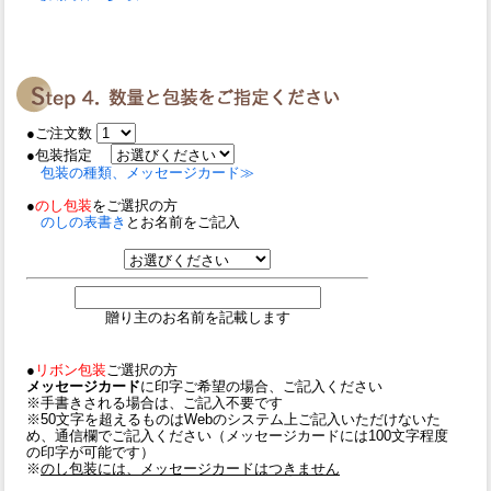
●ご注文数
●包装指定
包装の種類、メッセージカード≫
●
のし包装
をご選択の方
のしの表書き
とお名前をご記入
贈り主のお名前を記載します
●
リボン包装
ご選択の方
メッセージカード
に印字ご希望の場合、ご記入ください
※手書きされる場合は、ご記入不要です
※50文字を超えるものはWebのシステム上ご記入いただけないた
め、通信欄でご記入ください（メッセージカードには100文字程度
の印字が可能です）
※
のし包装には、メッセージカードはつきません