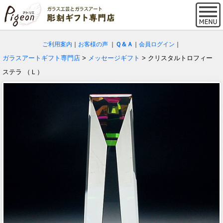
ご利用案内
｜
お客様の声
｜
Ｑ＆Ａ
｜
会員ログイン
｜
ガラスアートギフト専門店
>
メッセージギフト
> クリスタルトロフィー
ステラ （Ｌ）