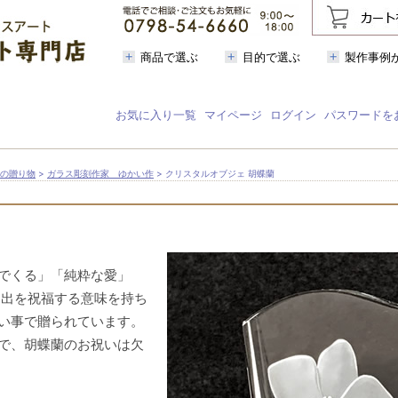
商品で選ぶ
目的で選ぶ
製作事例
お気に入り一覧
マイページ
ログイン
パスワードを
芸の贈り物
>
ガラス彫刻作家 ゆかい作
> クリスタルオブジェ 胡蝶蘭
でくる」「純粋な愛」
門出を祝福する意味を持ち
い事で贈られています。
で、胡蝶蘭のお祝いは欠