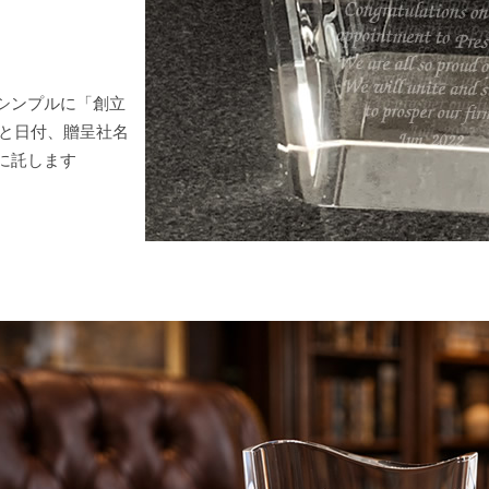
シンプルに「創立
言と日付、贈呈社名
に託します