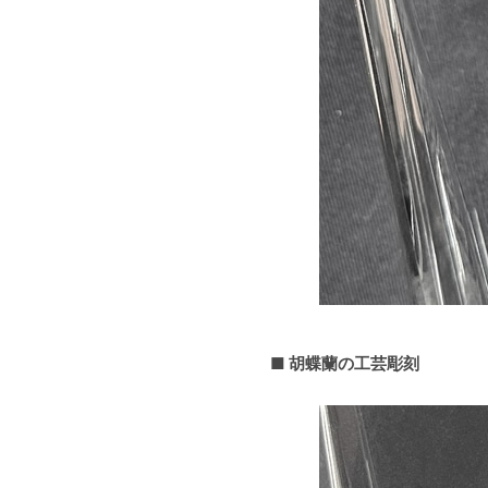
■ 胡蝶蘭の工芸彫刻