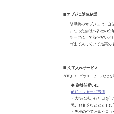
■
オブジェ誕生秘話
胡蝶蘭のオブジェは、企
になった会社へ各社の企
チーフにして就任祝いと
ゴまで入っていて最高の
■ 文字入れサービス
表面よりロゴやメッセージなどを
◆
御就任祝いに
就任メッセージ事例
・大役に就かれた日を記
職、お名前などとともに
・先様の企業理念やロゴ