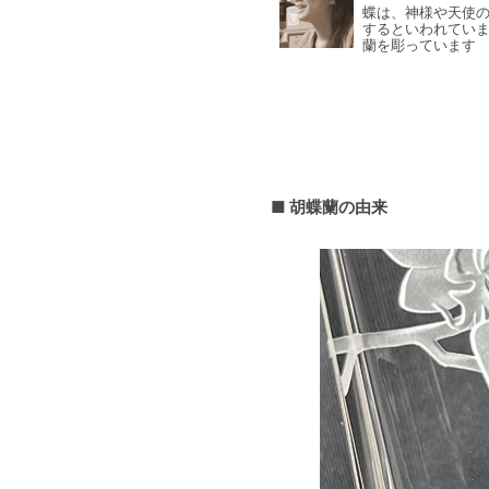
蝶は、神様や天使
するといわれてい
蘭を彫っています
■ 胡蝶蘭の由来