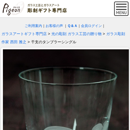
ご利用案内
｜
お客様の声
｜
Ｑ＆Ａ
｜
会員ログイン
｜
ガラスアートギフト専門店
>
光の彫刻 ガラス工芸の贈り物
>
ガラス彫刻
作家 西田 雅之
> 干支のタンブラーシングル