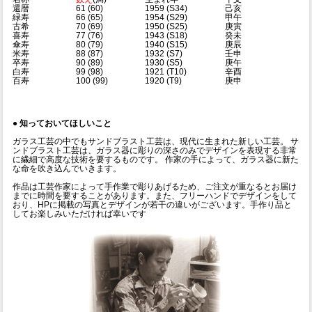
還暦
61 (60)
1959 (S34)
己亥
緑寿
66 (65)
1954 (S29)
甲午
古希
70 (69)
1950 (S25)
庚寅
喜寿
77 (76)
1943 (S18)
癸未
傘寿
80 (79)
1940 (S15)
庚辰
米寿
88 (87)
1932 (S7)
壬申
卒寿
90 (89)
1930 (S5)
庚午
白寿
99 (98)
1921 (T10)
辛酉
百寿
100 (99)
1920 (T9)
庚申
●
知っておいてほしいこと
ガラス工芸の中でもサンドブラスト工芸は、現代に生まれた新しい工芸。 サ
ンドブラスト工芸は、ガラス器に彫りの深さのみでデザインを表現する非常
に繊細で高度な技術を要するものです。 作家の手によって、ガラス器に新た
な命を吹き込んでいきます。
作品は工芸作家によって手作業で彫りあげるため、ご注文が重なるとお届け
までに時間を要することがあります。また、フリーハンドでデザインをして
おり、HPに掲載の写真とデザインが若干の違いがございます。手作り品と
してお楽しみいただければ幸いです