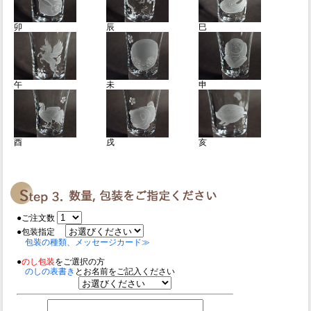
卯
辰
巳
午
未
申
酉
戌
亥
●ご注文数
●包装指定
包装の種類、メッセージカード≫
●
のし包装
をご選択の方
のしの表書き
とお名前をご記入ください