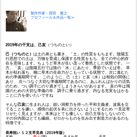
製作作家：西田 雅之
プロフィール＆作品一覧≫
2019年の干支は、己亥
（つちのとい）
己（つちのと）
は土の弟とも書き、「土」の性質をもちます。陰陽五
行思想での土は、万物を育成し保護する性質をもち、全ての中心的存
在を意味します。ちょうど草木が生い茂って整然とした状態です。 一
方、「亥」は陰陽五行では陰の「水」にあたり、季節でいえば冬。 草
木が枯れ落ち、種に草木の生命力がこもっている状態で、次に進むた
めの準備期間です。 このように、己（土）と亥（水）は相剋の関係に
あり、 次へつなぐ大切な準備期間であるのに、あふれんばかりの活気
のため、つい調子にのり過ぎてしまうきらいがあります。 亥の年は飛
躍のための大切な準備の年、調子に乗り過ぎず、内なる充実をはかる
ことに力を使いたいですね
そんな
己亥
に生まれ人は、鋭い洞察力を持った平和主義者。波風を立
てることを嫌い、感情の起伏を表に出さないようにするため 一見近寄
りがたく見えますが、本来はとても優しい。自己主張をしないので、
その分内面はとても繊細。ゼロからものを生み出す創造力があるのも
特徴です。
長寿祝い １２支早見表（2019年版）
名称
数え
(満)
生まれ年
干支