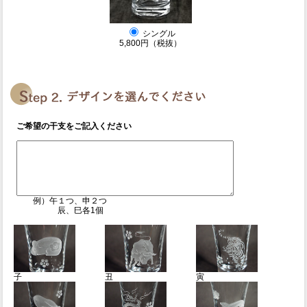
シングル
5,800円（税抜）
ご希望の干支をご記入ください
例）午１つ、申２つ
辰、巳各1個
子
丑
寅