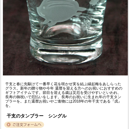
干支と春に先駆けて一番早く花を咲かせ実を結ぶ縁起梅をあしらった
グラス。新年の贈り物や今年 還暦を迎える方へのお祝いにおすすめの
ギフトアイテムです。節目を迎える歳は災厄を受けやすいといわれ、
長寿の御祝いで厄払いをします。長寿のお祝いに生まれ年の干支タン
ブラーを。また還暦お祝いやご進物には2018年の年干支である『戌』
を。
干支のタンブラー シングル