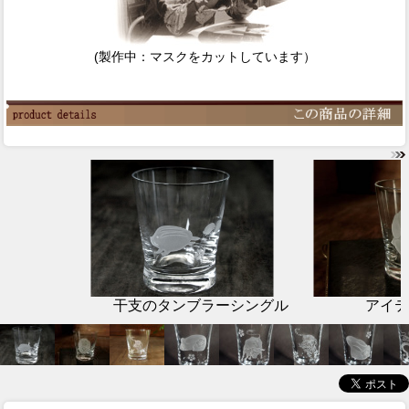
(製作中：マスクをカットしています）
干支のタンブラーシングル
アイテ