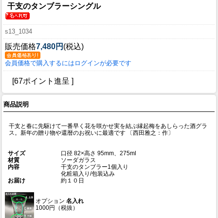
干支のタンブラーシングル
s13_1034
販売価格
7,480円
(税込)
会員価格で購入するにはログインが必要です
[67ポイント進呈 ]
商品説明
干支と春に先駆けて一番早く花を咲かせ実を結ぶ縁起梅をあしらった酒グラ
ス。新年の贈り物や還暦のお祝いに最適です 〔西田雅之：作〕
サイズ
口径 82×高さ 95mm、275ml
材質
ソーダガラス
内容
干支のタンブラー1個入り
化粧箱入り/包装込み
お届け
約１０日
オプション
名入れ
1000円（税抜）