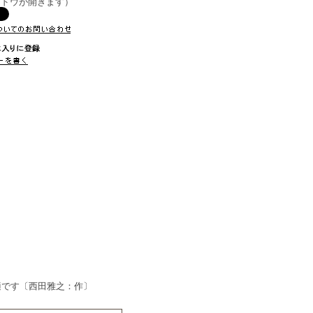
ンドウが開きます）
適です〔西田雅之：作〕