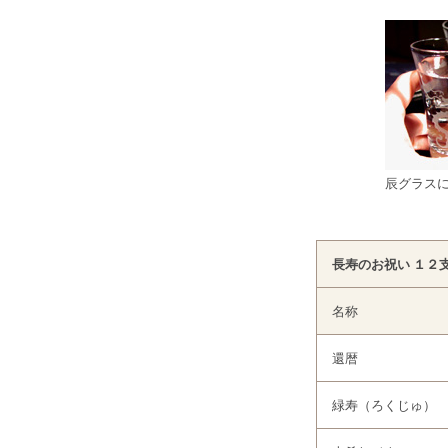
辰グラス
長寿のお祝い １２
名称
還暦
緑寿（ろくじゅ）