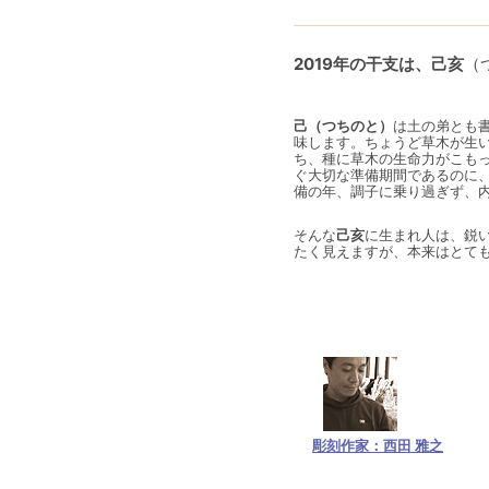
2019年の干支は、己亥
（
己（つちのと）
は土の弟とも
味します。ちょうど草木が生い
ち、種に草木の生命力がこもっ
ぐ大切な準備期間であるのに
備の年、調子に乗り過ぎず、
そんな
己亥
に生まれ人は、鋭
たく見えますが、本来はとて
彫刻作家：西田 雅之