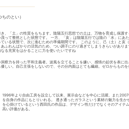
つちのとい）
書き、「土」の性質をもちます。陰陽五行思想での土は、万物を育成し保護す
茂って整然とした状態です。 一方、「亥」は陰陽五行では陰の「水」にあた
ている状態で、次に進むための準備期間です。 このように、己（土）と亥（
、あふれんばかりの活気のため、つい調子にのり過ぎてしまうきらいがありま
内なる充実をはかることに力を使いたいですね
い洞察力を持った平和主義者。波風を立てることを嫌い、感情の起伏を表に出
も優しい。自己主張をしないので、その分内面はとても繊細。ゼロからものを
1996年より自由工房を設立して以来、展示会などを中心に活躍。また200
を自身の作品にもとりいれる。 透き通ったガラスという素材の魅力を生か
を心掛けているという西田氏の作品は、デザイン性だけでなくそのアイテ
高い評価がある。