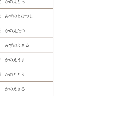
寅 かのえとら
未 みずのとひつじ
辰 かのえたつ
申 みずのえさる
午 かのえうま
酉 かのととり
申 かのえさる