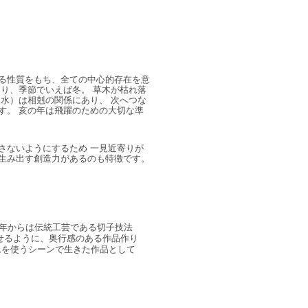
る性質をもち、全ての中心的存在を意
り、季節でいえば冬。 草木が枯れ落
水）は相剋の関係にあり、 次へつな
す。 亥の年は飛躍のための大切な準
さないようにするため 一見近寄りが
生み出す創造力があるのも特徴です。
7年からは伝統工芸である切子技法
せるように、奥行感のある作品作り
ムを使うシーンで生きた作品として