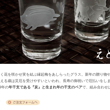
く花を咲かせ実を結ぶ縁起梅をあしらったグラス。新年の贈り物や
迎える歳は災厄を受けやすいといわれ、長寿の御祝いで厄払いをし
9年の
年干支である『亥』と生まれ年の干支のペア
で、組み合わせ
ア