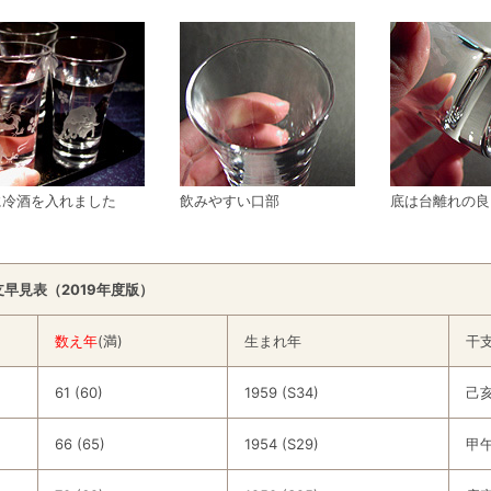
に冷酒を入れました
飲みやすい口部
底は台離れの良
支早見表（2019年度版）
数え年
(満)
生まれ年
干
61 (60)
1959 (S34)
己
66 (65)
1954 (S29)
甲