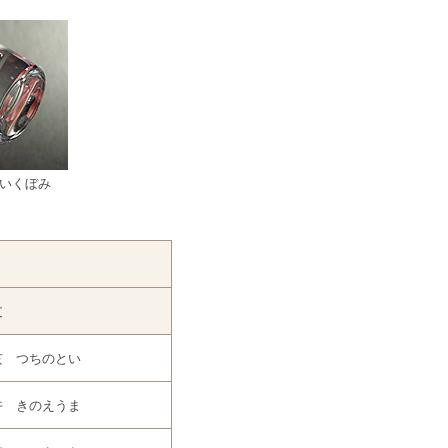
いくぼみ
支
亥 つちのとい
午 きのえうま