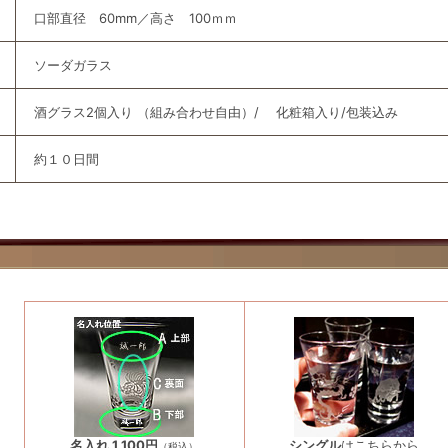
口部直径 60mm／高さ 100ｍｍ
ソーダガラス
酒グラス2個入り （組み合わせ自由）/ 化粧箱入り/包装込み
約１０日間
名入れ 1,100円
シングル
はこちらから
（税込）