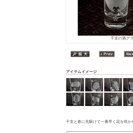
干支の酒グ
アイテムイメージ
干支と春に先駆けて一番早く花を咲か