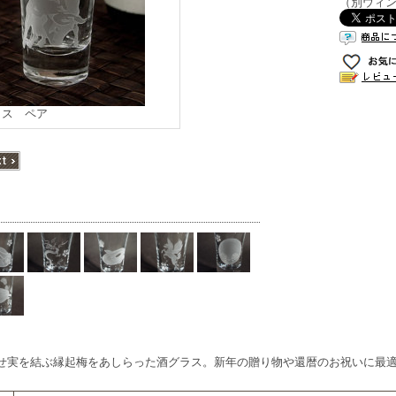
（別ウィ
ラス ペア
せ実を結ぶ縁起梅をあしらった酒グラス。新年の贈り物や還暦のお祝いに最