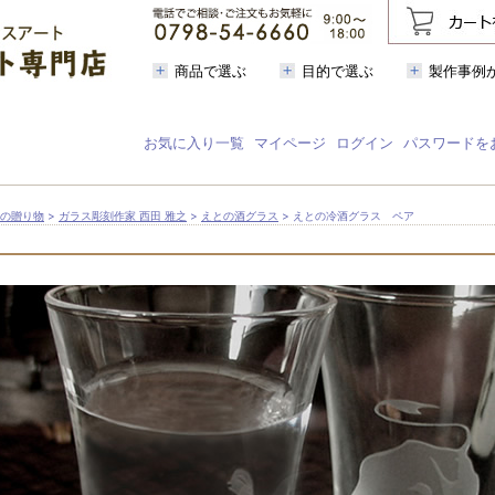
商品で選ぶ
目的で選ぶ
製作事例
お気に入り一覧
マイページ
ログイン
パスワードを
芸の贈り物
>
ガラス彫刻作家 西田 雅之
>
えとの酒グラス
> えとの冷酒グラス ペア