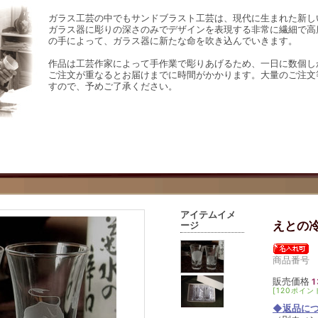
ガラス工芸の中でもサンドブラスト工芸は、現代に生まれた新し
ガラス器に彫りの深さのみでデザインを表現する非常に繊細で高
の手によって、ガラス器に新たな命を吹き込んでいきます。
作品は工芸作家によって手作業で彫りあげるため、一日に数個し
ご注文が重なるとお届けまでに時間がかかります。大量のご注文
すので、予めご了承ください。
アイテムイメ
えとの
ージ
商品番号 s
販売価格
1
[120ポイン
◆返品に