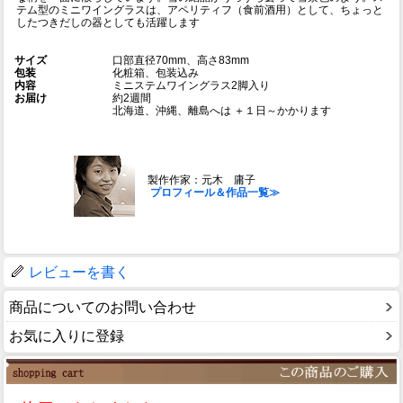
テム型のミニワイングラスは、アペリティフ（食前酒用）として、ちょっと
したつきだしの器としても活躍します
サイズ
口部直径70mm、高さ83mm
包装
化粧箱、包装込み
内容
ミニステムワイングラス2脚入り
お届け
約2週間
北海道、沖縄、離島へは ＋１日～かかります
製作作家：元木 庸子
プロフィール＆作品一覧≫
レビューを書く
商品についてのお問い合わせ
お気に入りに登録