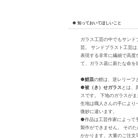
●
知っておいてほしいこと
ガラス工芸の中でもサンド
芸。 サンドブラスト工芸
表現する非常に繊細で高度
て、ガラス器に新たな命を
●
鯉皿
の鯉は、逆レリーフ
●
被（き）せガラス
とは、
スです。 下地のガラスが
生地は職人さんの手により
微妙に違います。
●作品は工芸作家によって
製作ができません。 その
かかります。大量のご注文