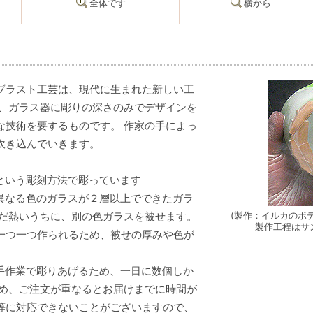
全体です
横から
ブラスト工芸は、現代に生まれた新しい工
は、ガラス器に彫りの深さのみでデザインを
な技術を要するものです。 作家の手によっ
吹き込んでいきます。
という彫刻方法で彫っています
異なる色のガラスが２層以上でできたガラ
まだ熱いうちに、別の色ガラスを被せます。
(製作：イルカのボ
製作工程はサ
一つ一つ作られるため、被せの厚みや色が
手作業で彫りあげるため、一日に数個しか
ため、ご注文が重なるとお届けまでに時間が
等に対応できないことがございますので、