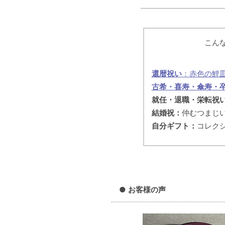
こん
還暦祝い
：赤色の鯉
古希・喜寿・傘寿・
就任・退職・栄転祝
結婚祝：
仲むつまじ
自分ギフト：
コレク
●
お客様の声