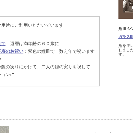
な用途にご利用いただいています
鯉皿 シ
ガラス彫
皿で
還暦は満年齢の６０歳に
鯉を逆
しまし
卒寿のお祝い
：紫色の鯉皿で 数え年で祝います
す。
い
い鯉の実りにかけて、二人の鯉の実りを祝して
ションに