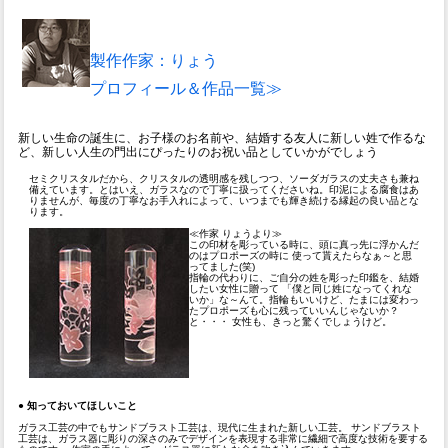
製作作家：りょう
プロフィール＆作品一覧≫
新しい生命の誕生に、お子様のお名前や、結婚する友人に新しい姓で作るな
ど、新しい人生の門出にぴったりのお祝い品としていかがでしょう
セミクリスタルだから、クリスタルの透明感を残しつつ、ソーダガラスの丈夫さも兼ね
備えています。とはいえ、ガラスなので丁寧に扱ってくださいね。印泥による腐食はあ
りませんが、毎度の丁寧なお手入れによって、いつまでも輝き続ける縁起の良い品とな
ります。
≪作家 りょうより≫
この印材を彫っている時に、頭に真っ先に浮かんだ
のはプロポーズの時に 使って貰えたらなぁ～と思
ってました(笑)
指輪の代わりに、ご自分の姓を彫った印鑑を、結婚
したい女性に贈って 「僕と同じ姓になってくれな
いか」な～んて。指輪もいいけど、たまには変わっ
たプロポーズも心に残っていいんじゃないか？
と・・・ 女性も、きっと驚くでしょうけど。
●
知っておいてほしいこと
ガラス工芸の中でもサンドブラスト工芸は、現代に生まれた新しい工芸。 サンドブラスト
工芸は、ガラス器に彫りの深さのみでデザインを表現する非常に繊細で高度な技術を要する