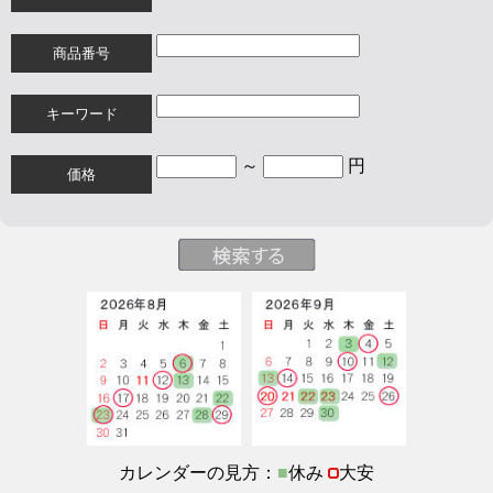
商品番号
キーワード
～
円
価格
カレンダーの見方：
■
休み
大安