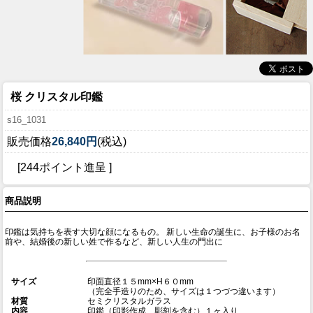
桜 クリスタル印鑑
s16_1031
販売価格
26,840円
(税込)
[244ポイント進呈 ]
商品説明
印鑑は気持ちを表す大切な顔になるもの。 新しい生命の誕生に、お子様のお名
前や、結婚後の新しい姓で作るなど、新しい人生の門出に
サイズ
印面直径１５mm×H６０mm
（完全手造りのため、サイズは１つづつ違います）
材質
セミクリスタルガラス
内容
印鑑（印影作成、彫刻を含む）１ヶ入り