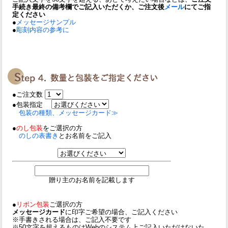
手続き最終の備考欄でご記入いただくか、ご注文後
メール
にてご指
定ください
●
メッセージサンプル
●
彫刻内容の参考に
●ご注文数
●包装指定
包装の種類、メッセージカード≫
●
のし包装
をご選択の方
のしの表書き
とお名前をご記入
贈り主のお名前を記載します
●
リボン包装
ご選択の方
メッセージカード
に印字ご希望の場合、ご記入ください
※手書きされる場合は、ご記入不要です
※50文字を超えるものはWebのシステム上ご記入いただけないた