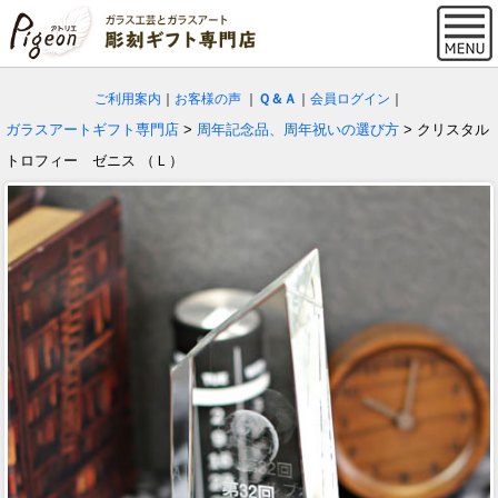
ご利用案内
｜
お客様の声
｜
Ｑ＆Ａ
｜
会員ログイン
｜
ガラスアートギフト専門店
>
周年記念品、周年祝いの選び方
> クリスタル
トロフィー ゼニス （Ｌ）