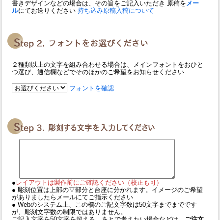
書きデザインなどの場合は、その旨をご記入いただき 原稿を
メー
ル
にてお送りください
持ち込み原稿入稿について
２種類以上の文字を組み合わせる場合は、メインフォントをおひと
つ選び、通信欄などでそのほかのご希望をお知らせください
フォントを確認
●
レイアウトは製作前にご確認ください（校正も可）
● 彫刻位置は上部の▽部分と台座に分かれます。イメージのご希望
がありましたらメールにてご指示ください
● Webのシステム上、この欄のご記文字数は50文字までまでです
が、彫刻文字数の制限ではありません。
ご記入文字を50文字を超える、あとで考えたい場合などは、
ご注文