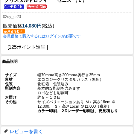
クリスタルトロフィー ゼニス （Ｌ）
02cy_cr23
販売価格
14,080円
(税込)
会員価格で購入するにはログインが必要です
[125ポイント進呈 ]
商品説明
サイズ
幅70mm×高さ200mm×奥行き35mm
素材
エコロジークリスタルガラス（無鉛）
包装
化粧箱、包装込み
彫刻内容
基本的な彫刻を含みます
ロゴなども彫刻可
お届け
約８～１０日
その他
サイズバリエーションあり Ｍ）高さ18cm ＠
12,000、 Ｓ）高さ15cm ＠11,000（税別）
カラー印刷、２Dレーザー彫刻は、要見積もり
レビューを書く