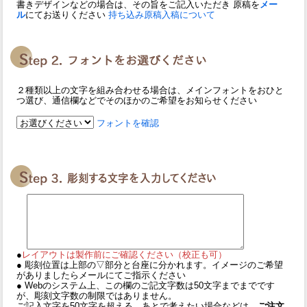
書きデザインなどの場合は、その旨をご記入いただき 原稿を
メー
ル
にてお送りください
持ち込み原稿入稿について
２種類以上の文字を組み合わせる場合は、メインフォントをおひと
つ選び、通信欄などでそのほかのご希望をお知らせください
フォントを確認
●
レイアウトは製作前にご確認ください（校正も可）
● 彫刻位置は上部の▽部分と台座に分かれます。イメージのご希望
がありましたらメールにてご指示ください
● Webのシステム上、この欄のご記文字数は50文字までまでです
が、彫刻文字数の制限ではありません。
ご記入文字を50文字を超える、あとで考えたい場合などは、
ご注文