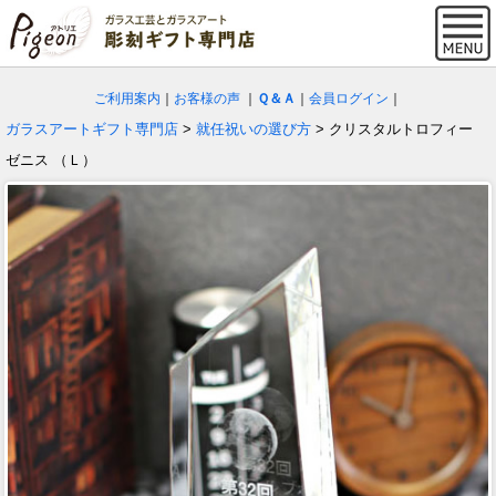
ご利用案内
｜
お客様の声
｜
Ｑ＆Ａ
｜
会員ログイン
｜
ガラスアートギフト専門店
>
就任祝いの選び方
> クリスタルトロフィー
ゼニス （Ｌ）