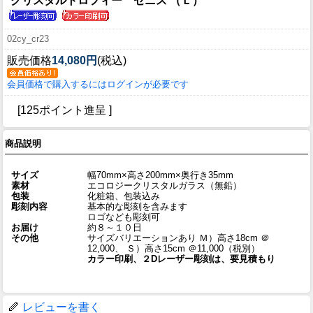
クリスタルトロフィー ゼニス （Ｌ）
02cy_cr23
販売価格
14,080円
(税込)
会員価格で購入するにはログインが必要です
[125ポイント進呈 ]
商品説明
サイズ
幅70mm×高さ200mm×奥行き35mm
素材
エコロジークリスタルガラス（無鉛）
包装
化粧箱、包装込み
彫刻内容
基本的な彫刻を含みます
ロゴなども彫刻可
お届け
約８～１０日
その他
サイズバリエーションあり Ｍ）高さ18cm ＠
12,000、 Ｓ）高さ15cm ＠11,000（税別）
カラー印刷、２Dレーザー彫刻は、要見積もり
レビューを書く