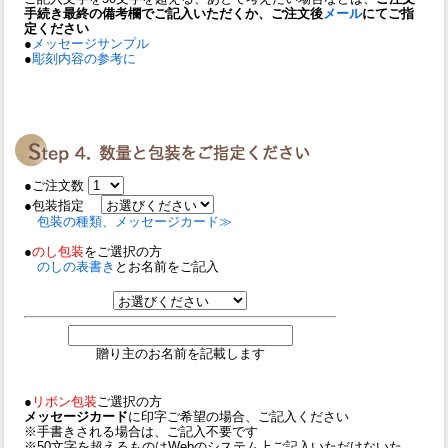
手続き最終の備考欄でご記入いただくか、ご注文後
メール
にてご指
定ください
●
メッセージサンプル
●
彫刻内容の参考に
●ご注文数
●包装指定
包装の種類、メッセージカード≫
●
のし包装
をご選択の方
のしの表書き
とお名前をご記入
贈り主のお名前を記載します
●
リボン包装
ご選択の方
メッセージカード
に印字ご希望の場合、ご記入ください
※手書きされる場合は、ご記入不要です
※50文字を超えるものはWebのシステム上ご記入いただけないた