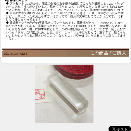
■お客様の声より
◆ プレゼントした方から、感激のお礼のお手紙を頂戴してこっちが感動しました。バッグ
の中に入れて持ち歩いていると、見せて頂きました。 お守りみたいな感じがするのよねー
ーと言われて又お礼を言われ ました。 プレゼントしてこんなに喜ばれたのは初めてでした
◆ 自分の文字で書いてみたらとアドバイスいただいたときは、正直、自信なかったんです
けど、出来上がったの見たらすごいはまってて、自分の文字にしててよかったです。 うれ
しくて押しまくってます！
◆ 共鳴塾という勉強会の卒業記念に頂いたものです。高級感があって、きれいで、しかも
自分の字が彫ってある。卒業にふさわしいプレゼントに感激しました。<略>想いを込めて書
いた自分なりの「書」に押す落款として、この印鑑は使わせていただいてます。使うたびに
いつも「きれいな印鑑だなあ」と思います。しっくりと手になじんで、重すぎず、軽くもな
い。しかもクリスタル製ということで、なんとなくパワーまでもらえるような気もしてます
（笑）。