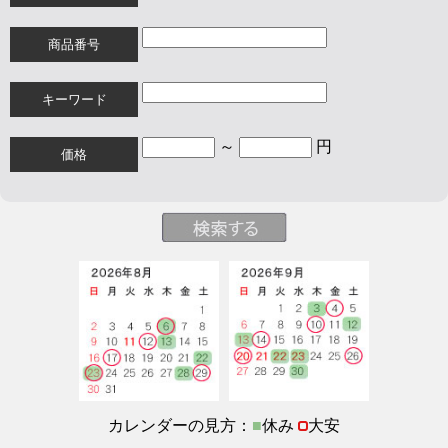
商品番号
キーワード
～
円
価格
カレンダーの見方：
■
休み
大安