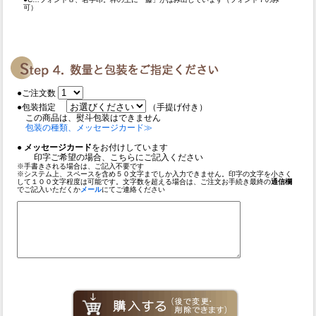
可）
●ご注文数
●包装指定
（手提げ付き）
この商品は、熨斗包装はできません
包装の種類、メッセージカード≫
●
メッセージカード
をお付けしています
印字ご希望の場合、こちらにご記入ください
※手書きされる場合は、ご記入不要です
※システム上、スペースを含め５０文字までしか入力できません。印字の文字を小さく
して１００文字程度は可能です。文字数を超える場合は、ご注文お手続き最終の
通信欄
でご記入いただくか
メール
にてご連絡ください