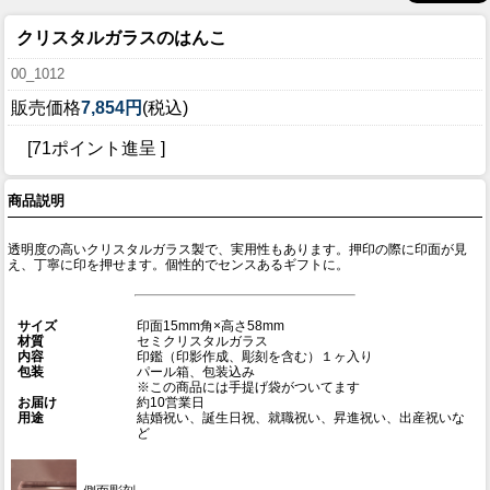
クリスタルガラスのはんこ
00_1012
販売価格
7,854円
(税込)
[71ポイント進呈 ]
商品説明
透明度の高いクリスタルガラス製で、実用性もあります。押印の際に印面が見
え、丁寧に印を押せます。個性的でセンスあるギフトに。
サイズ
印面15mm角×高さ58mm
材質
セミクリスタルガラス
内容
印鑑（印影作成、彫刻を含む）１ヶ入り
包装
パール箱、包装込み
※この商品には手提げ袋がついてます
お届け
約10営業日
用途
結婚祝い、誕生日祝、就職祝い、昇進祝い、出産祝いな
ど