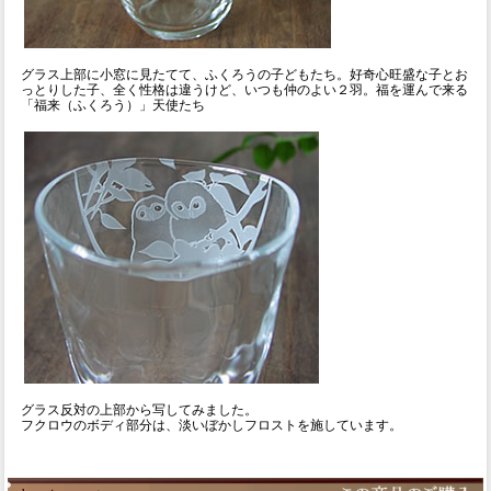
グラス上部に小窓に見たてて、ふくろうの子どもたち。好奇心旺盛な子とお
っとりした子、全く性格は違うけど、いつも仲のよい２羽。福を運んで来る
「福来（ふくろう）」天使たち
グラス反対の上部から写してみました。
フクロウのボディ部分は、淡いぼかしフロストを施しています。