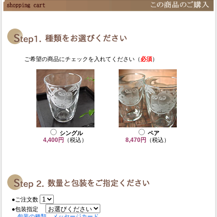
ご希望の商品にチェックを入れてください（
必須
）
シングル
ペア
4,400円
（税込）
8,470円
（税込）
●ご注文数
●包装指定
包装の種類、メッセージカード