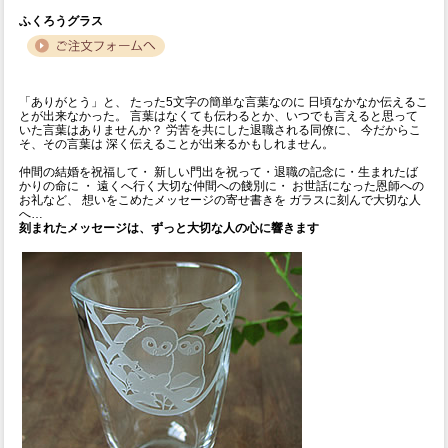
ふくろうグラス
「ありがとう」と、 たった5文字の簡単な言葉なのに 日頃なかなか伝えるこ
とが出来なかった。 言葉はなくても伝わるとか、いつでも言えると思って
いた言葉はありませんか？ 労苦を共にした退職される同僚に、 今だからこ
そ、その言葉は 深く伝えることが出来るかもしれません。
仲間の結婚を祝福して・ 新しい門出を祝って・退職の記念に・生まれたば
かりの命に ・ 遠くへ行く大切な仲間への餞別に・ お世話になった恩師への
お礼など、 想いをこめたメッセージの寄せ書きを ガラスに刻んで大切な人
へ…
刻まれたメッセージは、ずっと大切な人の心に響きます