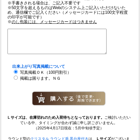
※手書きされる場合は、ご記入不要です
※50文字を超えるものはWebのシステム上ご記入いただけないた
め、通信欄でご記入ください（メッセージカードには100文字程度
の印字が可能です）
※
のし包装には、メッセージカードはつきません
出来上がり写真掲載について
写真掲載ＯＫ（100円割引）
掲載は困ります。ＮＧ
Ｌサイズは、在庫切れのため入荷待ちとなっております。
ご検討いただい
ている中、タイミングが合わず誠に申し訳ございません。
（2025年4月17日現在：5月中旬頃予定）
ラウンド型の
クリスタル ラウンド盾 黒台座付き
は、
Ｌサイズ
がございま