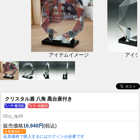
アイテムイメージ
アイテ
クリスタル盾 八角 黒台座付き
02cy_dp19
販売価格
16,940円
(税込)
会員価格で購入するにはログインが必要です