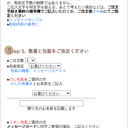
が、彫刻文字数の制限ではありません。
ご記入文字を50文字を超える、あとで考えたい場合などは、
ご注文
手続き最終の備考欄でご記入いただくか、ご注文後
メール
にてご指
定ください
●
メッセージサンプル
●
彫刻内容の参考に
●ご注文数
●包装指定
包装の種類、メッセージカード≫
●
のし包装
をご選択の方
のしの表書き
とお名前をご記入
贈り主のお名前を記載します
●
リボン包装
ご選択の方
メッセージカード
に印字ご希望の場合、ご記入ください