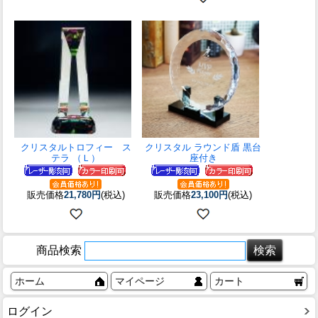
クリスタルトロフィー ス
クリスタル ラウンド盾 黒台
テラ （Ｌ）
座付き
販売価格
21,780円
(税込)
販売価格
23,100円
(税込)
商品検索
ホーム
マイページ
カート
ログイン