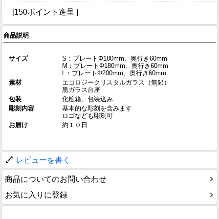
[150ポイント進呈 ]
商品説明
サイズ
S：プレートΦ180mm、奥行き60mm
M：プレートΦ180mm、奥行き60mm
L：プレートΦ200mm、奥行き60mm
素材
エコロジークリスタルガラス（無鉛）
黒ガラス台座
包装
化粧箱、包装込み
彫刻内容
基本的な彫刻を含みます
ロゴなども彫刻可
お届け
約１０日
レビューを書く
商品についてのお問い合わせ
お気に入りに登録