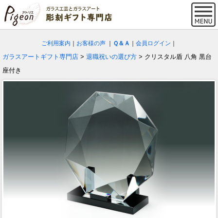
ご利用案内
｜
お客様の声
｜
Ｑ＆Ａ
｜
会員ログイン
｜
ガラスアートギフト専門店
>
退職祝いの選び方
> クリスタル盾 八角 黒台
座付き