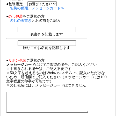
●包装指定
包装の種類、メッセージカード≫
●
のし包装
をご選択の方
のしの表書き
とお名前をご記入
表書きを記載します
贈り主のお名前を記載します
●
リボン包装
ご選択の方
メッセージカード
に印字ご希望の場合、ご記入ください
※手書きされる場合は、ご記入不要です
※50文字を超えるものはWebのシステム上ご記入いただけな
いため、通信欄でご記入ください（メッセージカードには100
文字程度の印字が可能です）
※
のし包装には、メッセージカードはつきません