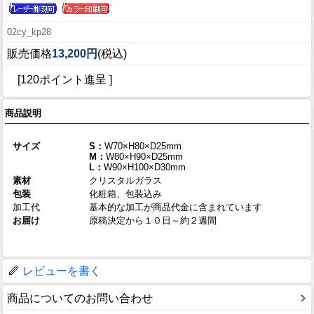
02cy_kp28
販売価格
13,200円
(税込)
[120ポイント進呈 ]
商品説明
サイズ
S：
W70×H80×D25mm
M：
W80×H90×D25mm
L：
W90×H100×D30mm
素材
クリスタルガラス
包装
化粧箱、包装込み
加工代
基本的な加工が商品代金に含まれています
お届け
原稿決定から１０日～約２週間
レビューを書く
商品についてのお問い合わせ