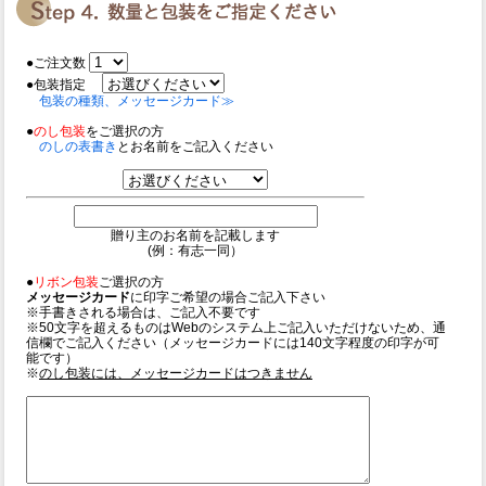
●ご注文数
●包装指定
包装の種類、メッセージカード≫
●
のし包装
をご選択の方
のしの表書き
とお名前をご記入ください
贈り主のお名前を記載します
(例：有志一同）
●
リボン包装
ご選択の方
メッセージカード
に印字ご希望の場合ご記入下さい
※手書きされる場合は、ご記入不要です
※50文字を超えるものはWebのシステム上ご記入いただけないため、通
信欄でご記入ください（メッセージカードには140文字程度の印字が可
能です）
※
のし包装には、メッセージカードはつきません