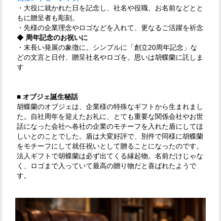
・大役に就かれた日を記念し、社名や役職、お名前などとと
もに贈呈者も彫刻。
・先様の企業理念やロゴなどを入れて、更なるご活躍を祈念
◆
周年記念のお祝いに
・末長い発展の象徴に。シンプルに「創立20周年記念」な
どの文言と日付、贈呈社名やロゴを。思いは胡蝶蘭に託しま
す
■ オブジェ誕生秘話
胡蝶蘭のオブジェは、企業様の特殊なギフトから生まれまし
た。自社周年を迎えたお礼に、とても重要な関係会社やお世
話になった会社へ各社の企業のモチーフを入れた盾にしてほ
しいとのことでした。盾は大変好評で、別件で同様に胡蝶蘭
をモチーフにして就任祝いとして贈ることになったのです。
法人ギフトで胡蝶蘭は必ず出てくる縁起物。名前だけじゃな
く、ロゴまで入っていて最高の贈り物だと喜ばれたようで
す。