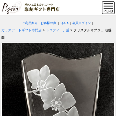
ご利用案内
｜
お客様の声
｜
Ｑ＆Ａ
｜
会員ログイン
｜
ガラスアートギフト専門店
>
トロフィー、盾
> クリスタルオブジェ 胡蝶
蘭