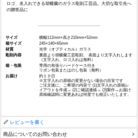
ロゴ、名入れできる胡蝶蘭のガラス彫刻工芸品。大切な取引先へ
の贈答品に
サイズ
横幅112mm×高さ210mm×52mm
箱サイズ
245×140×65mm
材質
光学（オプティカル）ガラス
彫刻内容
裏面より胡蝶蘭工芸彫刻、 表面より文字入れします
（文字入れ、ロゴ入れは無料）
箱・包装
専用の布張りハードケース付き
リボン包装またはのし包装（無料）
お届け
約１０日
※文字入れの原稿の変更がない場合の目安です
ご注文後に、ご希望の内容で (1)文字入れの原稿レ
イアウトを作成→ (2)ご確認連絡→ (3)製作→お届け
原稿確認時に変更あれば何度でも校正いたします。
レビューを書く
商品についてのお問い合わせ