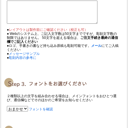
●
レイアウトは製作前にご確認ください（校正も可）
● Webのシステム上、ご記入文字数は50文字までですが、彫刻文字数の
制限ではありません。 50文字を超える場合は、
ご注文手続き最終の通信
欄でご記入ください
●ロゴ、手書きの書など持ち込み原稿も彫刻可能です。
メール
にてご入稿
ください
●
メッセージサンプル
●
彫刻内容の参考に
２種類以上の文字を組み合わせる場合は、メインフォントをおひとつ選
び、通信欄などでそのほかのご希望をお知らせください
フォントを確認