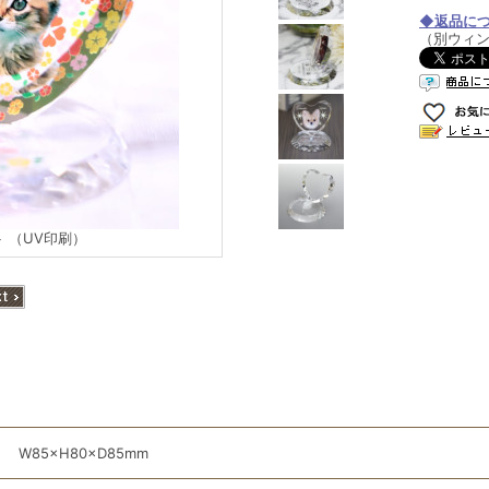
◆返品に
（別ウィ
 （UV印刷）
W85×H80×D85mm