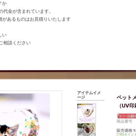
すか
の代金が含まれています。
があるものはお見積りいたします
しい
ご相談ください
アイテムイメ
ペット
ージ
（UV印
商品番号 0
販売価格
1
[165ポイン