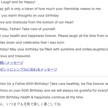
, Laugh and be Happy!
day gift is only a token of how much your friendship means to me.
f you warm thoughts on your birthday
ove and Gratitude from the bottom of our Heart
hday, Father! Take care of yourself.
r your health and happiness forever. Please laugh all the time from 
 lies down and celebrates that I was born.
hday! May your birthday be filled with sunshine and smiles,laughter,
cious and treasured.
祝いメッセージ
ゼントにシンプルに伝わるメッセージ
ion for a Father.60th Birthday! Take care healthily, be fine forever 
tions on your 60th Birthday and we will always be grateful for every
0th Birthday.health & happiness continue all the time
ん、いつまでも元気で楽しく過ごしてね