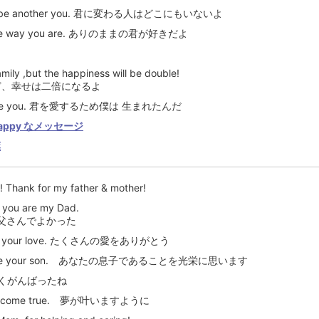
ever be another you. 君に変わる人はどこにもいないよ
st the way you are. ありのままの君が好きだよ
family ,but the happiness will be double!
ど、幸せは二倍になるよ
o love you. 君を愛するため僕は 生まれたんだ
ppy なメッセージ
葉
!! Thank for my father & mother!
t you are my Dad.
父さんでよかった
 all your love. たくさんの愛をありがとう
 to be your son. あなたの息子であることを光栄に思います
u. よくがんばったね
am come true. 夢が叶いますように