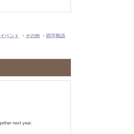
イベント
・
その他
・
四字熟語
gether next year.