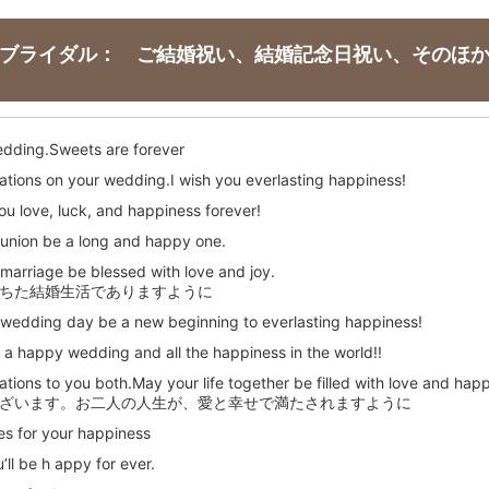
ブライダル： ご結婚祝い、結婚記念日祝い、そのほ
dding.Sweets are forever
ations on your wedding.I wish you everlasting happiness!
ou love, luck, and happiness forever!
union be a long and happy one.
marriage be blessed with love and joy.
ちた結婚生活でありますように
wedding day be a new beginning to everlasting happiness!
u a happy wedding and all the happiness in the world!!
tions to you both.May your life together be filled with love and hap
ざいます。お二人の人生が、愛と幸せで満たされますように
es for your happiness
’ll be h appy for ever.