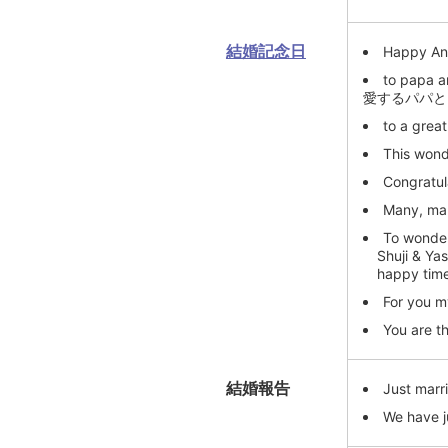
結婚記念日
Happy Ann
to papa a
愛するパパと
to a grea
This wond
Congratul
Many, man
To wonder
Shuji & Ya
happy time c
For you m
You are th
結婚報告
Just marr
We have j