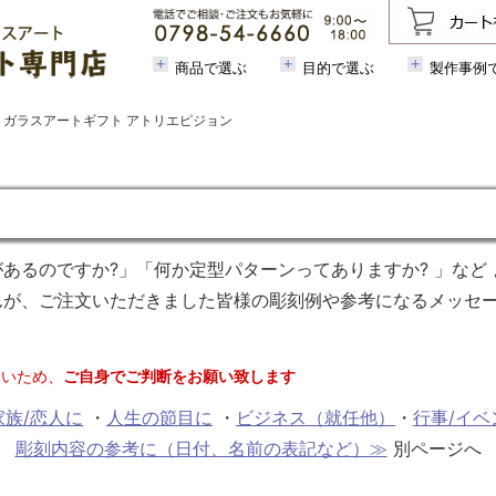
商品で選ぶ
目的で選ぶ
製作事例
/ ガラスアートギフト アトリエピジョン
あるのですか?」「何か定型パターンってありますか? 」など 
んが、ご注文いただきました皆様の彫刻例や参考になるメッセー
ないため、
ご自身でご判断をお願い致します
家族/恋人に
・
人生の節目に
・
ビジネス（就任他）
・
行事/イベ
彫刻内容の参考に（日付、名前の表記など）≫
別ページへ