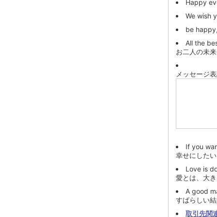
Happy eve
We wish yo
be happy, 
All the be
お二人の未来
メッセージ表
If you wa
幸せにしたい
Love is do
愛とは、大き
A good ma
すばらしい結
取引先関