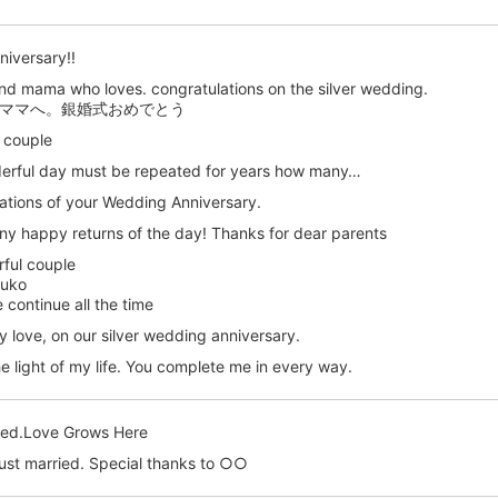
iversary!!
nd mama who loves. congratulations on the silver wedding.
ママへ。銀婚式おめでとう
t couple
erful day must be repeated for years how many…
ations of your Wedding Anniversary.
y happy returns of the day! Thanks for dear parents
ful couple
suko
ontinue all the time
y love, on our silver wedding anniversary.
e light of my life. You complete me in every way.
ied.Love Grows Here
ust married. Special thanks to ○○