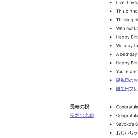
Live, Love
This birth
Thinking o
With our L
Happy Birt
We pray fo
A birthday
Happy Birt
You’re pre
誕生日のお
誕生日プレ
長寿の祝
Congratulat
長寿の名称
Congratula
Sayoko’s 6
おじいちゃ