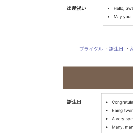
出産祝い
Hello, Sw
May your 
ブライダル
・
誕生日
・
誕生日
Congratula
Being twen
A very spe
Many, many