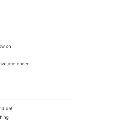
now on
love,and cheer.
and be!
thing