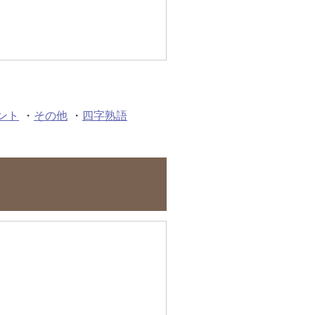
ント
・
その他
・
四字熟語