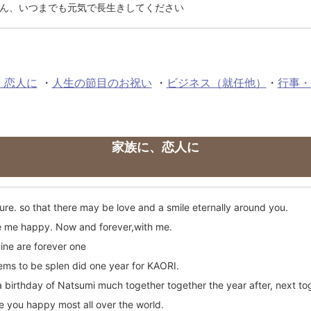
ん、いつまでも元気で長生きしてください
 恋人に
・
人生の節目のお祝い
・
ビジネス（就任他）
・
行事・
家族に、恋人に
ure. so that there may be love and a smile eternally around you.
 me happy. Now and forever,with me.
ine are forever one
ems to be splen did one year for KAORI.
a birthday of Natsumi much together together the year after, next to
e you happy most all over the world.