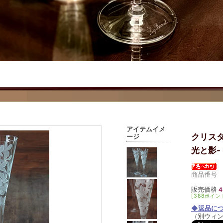
アイテムイメ
クリスタ
ージ
光と影-
商品番号 s
販売価格
4
[388ポイン
◆返品に
（別ウィ