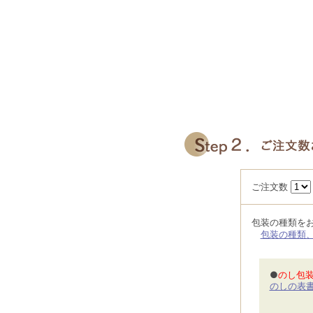
ご注文数
包装の種類を
包装の種類
●
のし包
のしの表