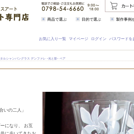
商品で選ぶ
目的で選ぶ
製作事例
お気に入り一覧
マイページ
ログイン
パスワードを
スタルシャンパングラス デンファレ -光と影- ペア
合いの二人」
ーになり、 お互
ら共に歩いてきたお