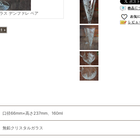
ラス デンファレ ペア
口径66mm×高さ237mm、160ml
無鉛クリスタルガラス