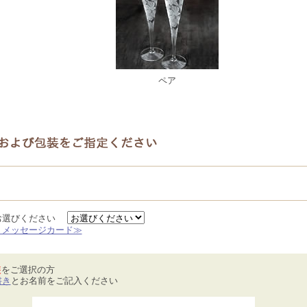
ペア
お選びください
、メッセージカード≫
装
をご選択の方
書き
とお名前をご記入ください