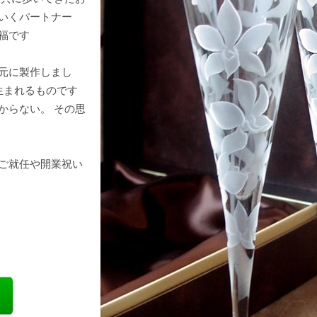
いくパートナー
福です
元に製作しまし
生まれるものです
からない。 その思
ご就任や開業祝い