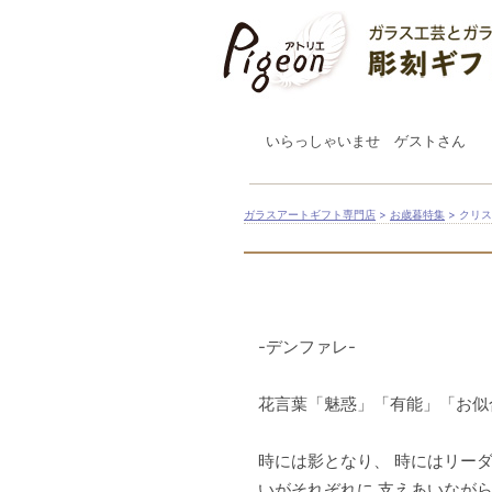
いらっしゃいませ ゲストさん
ガラスアートギフト専門店
>
お歳暮特集
> クリ
-デンファレ-
花言葉「魅惑」「有能」「お似
時には影となり、 時にはリーダ
いがそれぞれに 支えあいなが