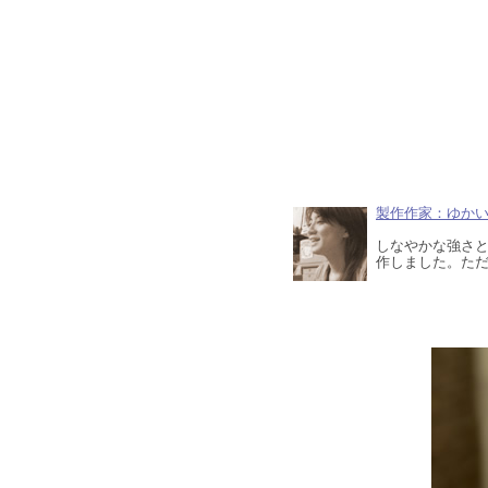
製作作家：ゆか
しなやかな強さ
作しました。た