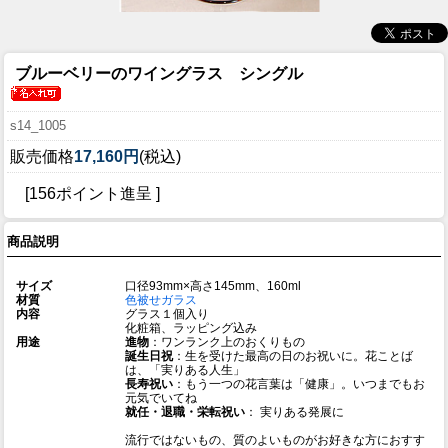
ブルーベリーのワイングラス シングル
s14_1005
販売価格
17,160円
(税込)
[156ポイント進呈 ]
商品説明
サイズ
口径93mm×高さ145mm、160ml
材質
色被せガラス
内容
グラス１個入り
化粧箱、ラッピング込み
用途
進物
：ワンランク上のおくりもの
誕生日祝
：生を受けた最高の日のお祝いに。花ことば
は、「実りある人生」
長寿祝い
：もう一つの花言葉は「健康」。いつまでもお
元気でいてね
就任・退職・栄転祝い
： 実りある発展に
流行ではないもの、質のよいものがお好きな方におすす