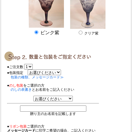
ピンク紫
クリア紫
●ご注文数
●包装指定
包装の種類、メッセージカード≫
●
のし包装
をご選択の方
のしの表書き
とお名前をご記入ください
贈り主のお名前を記載します
●
リボン包装
ご選択の方
メッセージカード
に印字ご希望の場合、ご記入ください