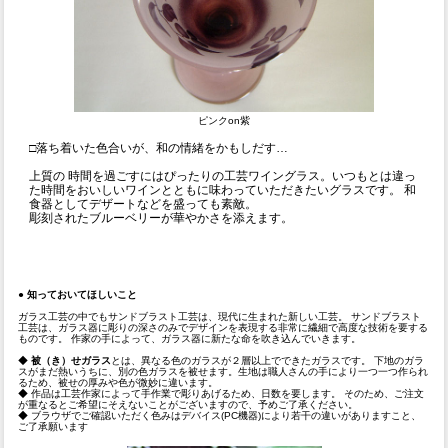
ピンクon紫
□落ち着いた色合いが、和の情緒をかもしだす…
上質の 時間を過ごすにはぴったりの工芸ワイングラス。いつもとは違っ
た時間をおいしいワインとともに味わっていただきたいグラスです。 和
食器としてデザートなどを盛っても素敵。
彫刻されたブルーベリーが華やかさを添えます。
●
知っておいてほしいこと
ガラス工芸の中でもサンドブラスト工芸は、現代に生まれた新しい工芸。 サンドブラスト
工芸は、ガラス器に彫りの深さのみでデザインを表現する非常に繊細で高度な技術を要する
ものです。 作家の手によって、ガラス器に新たな命を吹き込んでいきます。
◆
被（き）せガラス
とは、異なる色のガラスが２層以上でできたガラスです。 下地のガラ
スがまだ熱いうちに、別の色ガラスを被せます。生地は職人さんの手により一つ一つ作られ
るため、被せの厚みや色が微妙に違います。
◆ 作品は工芸作家によって手作業で彫りあげるため、日数を要します。 そのため、ご注文
が重なるとご希望にそえないことがございますので、予めご了承ください。
◆ ブラウザでご確認いただく色みはデバイス(PC機器)により若干の違いがありますこと、
ご了承願います