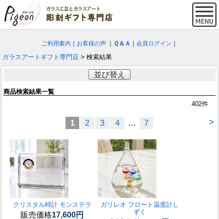
ご利用案内
｜
お客様の声
｜
Ｑ＆Ａ
｜
会員ログイン
｜
ガラスアートギフト専門店
> 検索結果
並び替え
商品検索結果一覧
402
件
>
1
2
3
4
…
7
クリスタル時計 モンステラ
ガリレオ フロート温度計し
ずく
販売価格
17,600円