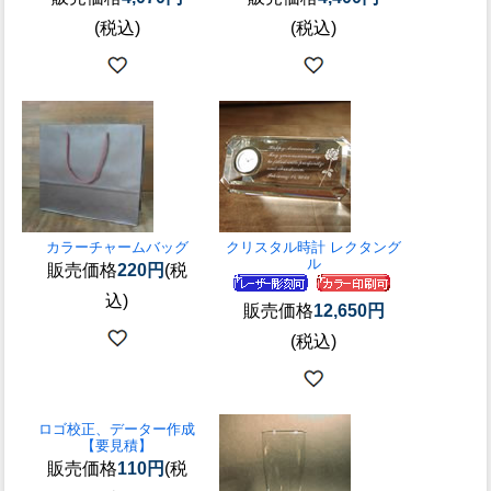
(税込)
(税込)
カラーチャームバッグ
クリスタル時計 レクタング
ル
販売価格
220円
(税
込)
販売価格
12,650円
(税込)
ロゴ校正、データー作成
【要見積】
販売価格
110円
(税