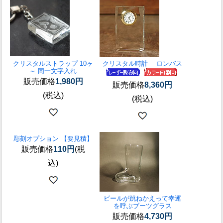
クリスタルストラップ 10ヶ
クリスタル時計 ロンバス
～ 同一文字入れ
販売価格
1,980円
販売価格
8,360円
(税込)
(税込)
彫刻オプション 【要見積】
販売価格
110円
(税
込)
ビールが跳ねかえって幸運
を呼ぶ
ブーツグラス
販売価格
4,730円