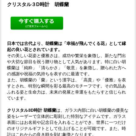
クリスタル３D時計 胡蝶蘭
日本では古代より、胡蝶蘭は「幸福が飛んでくる花」として縁
起の良い花とされています。
その美しい花姿と優雅さは、成功や繁栄を象徴し、新たな門出
や大切な節目を祝う贈り物として人気があります。特に白い胡
蝶蘭は「純粋」「清らかさ」「敬意」を象徴し、贈られた方へ
の感謝や祝福の気持ちを表すのに最適です。
また、胡蝶蘭の「蘭」という漢字は、「高貴」や「優雅」を表
すとされ、特別な瞬間を彩る最高のモチーフです。その気品あ
ふれる姿と生命力は、未来の発展と幸運をもたらすと信じられ
ています。
クリスタル3D時計 胡蝶蘭
は、ガラス内部に白い胡蝶蘭の優美な
姿をレーザーで立体的に彫刻した特別なアイテムです。ガラス
表面にはお名前や記念日を入れることができ、世界に一つだけ
のオリジナルギフトとして仕上げることが可能です。また、時
計はこれからの良き時を刻む象徴となります。