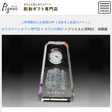
ご利用案内
｜
お客様の声
｜
Ｑ＆Ａ
｜
会員ログイン
｜
ガラスアートギフト専門店
>
ガラスの時計
> クリスタル3D時計 胡蝶蘭