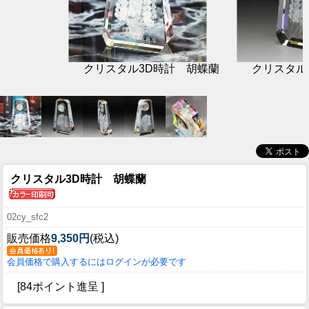
クリスタル3D時計 胡蝶蘭
クリスタル
クリスタル3D時計 胡蝶蘭
02cy_sfc2
販売価格
9,350円
(税込)
会員価格で購入するにはログインが必要です
[84ポイント進呈 ]