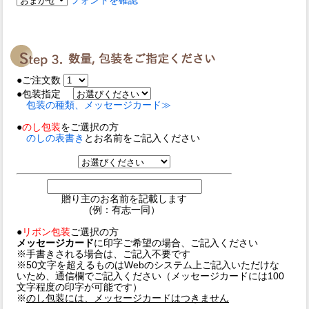
フォントを確認
●ご注文数
●包装指定
包装の種類、メッセージカード≫
●
のし包装
をご選択の方
のしの表書き
とお名前をご記入ください
贈り主のお名前を記載します
(例：有志一同）
●
リボン包装
ご選択の方
メッセージカード
に印字ご希望の場合、ご記入ください
※手書きされる場合は、ご記入不要です
※50文字を超えるものはWebのシステム上ご記入いただけな
いため、通信欄でご記入ください（メッセージカードには100
文字程度の印字が可能です）
※
のし包装には、メッセージカードはつきません