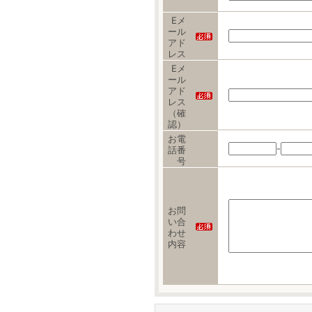
Eメ
ール
アド
レス
Eメ
ール
アド
レス
（確
認）
お電
-
話番
号
お問
い合
わせ
内容