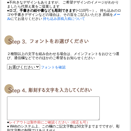
●不向きなデザインもありますが、 ご希望デザインのイメージがわかり
ましたら代替え案をご提案します
●ロゴ、手書きの絵や書なども彫刻できます
(+110円～）。 持ち込みのロ
ゴや手書きデザインなどの場合は、その旨をご記入いただき 原稿を
メー
ル
にてお送りください
持ち込み原稿入稿について
２種類以上の文字を組み合わせる場合は、メインフォントをおひとつ選
び、通信欄などでそのほかのご希望をお知らせください
フォントを確認
●
レイアウトは製作前にご確認ください（校正も可）
● Webのシステム上、この欄のご記文字数は50文字までまでですが、彫
刻文字数の制限ではありません。