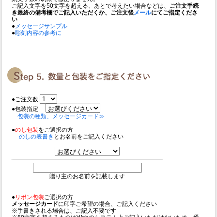
ご記入文字を50文字を超える、あとで考えたい場合などは、
ご注文手続
き最終の備考欄でご記入いただくか、ご注文後
メール
にてご指定くださ
い
●
メッセージサンプル
●
彫刻内容の参考に
●ご注文数
●包装指定
包装の種類、メッセージカード≫
●
のし包装
をご選択の方
のしの表書き
とお名前をご記入ください
贈り主のお名前を記載します
●
リボン包装
ご選択の方
メッセージカード
に印字ご希望の場合、ご記入ください
※手書きされる場合は、ご記入不要です