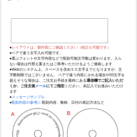
●
レイアウトは、製作前にご確認ください（校正も可能です）
●ペアで違う文字入れ可能です。
●選ぶフォントや文字内容などで彫刻可能文字数は変わります。入ら
ない場合は代替え案またはご再考いただけるようご連絡します
●Webのシステム上、スペースを含め５０文字までとなりますが、文
字数制限ではございません。 ペアで違う内容にされる場合や50文字を
超えそうな場合は、ご注文お手続き最終にある
通信欄でご記入いただ
くか、ご注文後
メール
にてご指定
ください。未記入でお進みいただけ
ます
●
メッセージサンプル
●
彫刻内容の参考に
彫刻内容、敬称、日付の表記方法など