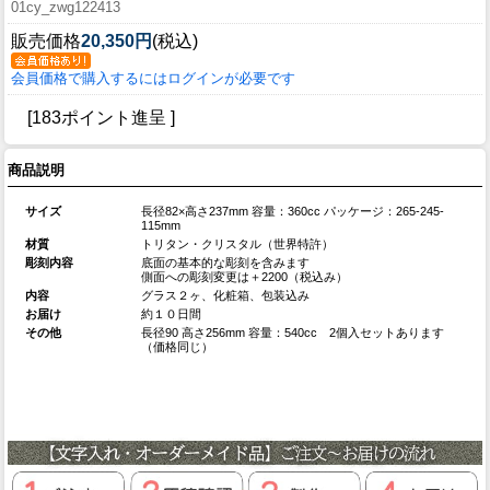
01cy_zwg122413
販売価格
20,350円
(税込)
会員価格で購入するにはログインが必要です
[183ポイント進呈 ]
商品説明
サイズ
長径82×高さ237mm 容量：360cc パッケージ：265-245-
115mm
材質
トリタン・クリスタル（世界特許）
彫刻内容
底面の基本的な彫刻を含みます
側面への彫刻変更は＋2200（税込み）
内容
グラス２ヶ、化粧箱、包装込み
お届け
約１０日間
その他
長径90 高さ256mm 容量：540cc 2個入セットあります
（価格同じ）