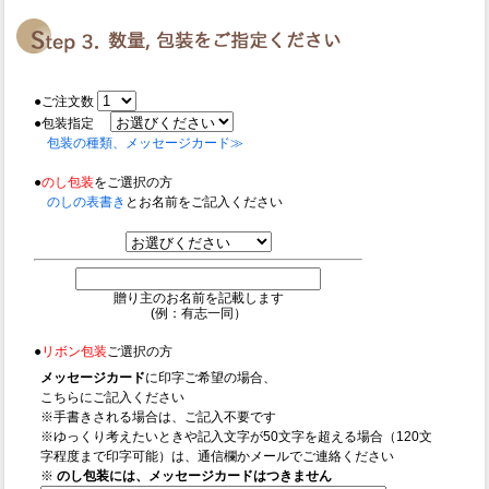
●ご注文数
●包装指定
包装の種類、メッセージカード≫
●
のし包装
をご選択の方
のしの表書き
とお名前をご記入ください
贈り主のお名前を記載します
(例：有志一同）
●
リボン包装
ご選択の方
メッセージカード
に印字ご希望の場合、
こちらにご記入ください
※手書きされる場合は、ご記入不要です
※ゆっくり考えたいときや記入文字が50文字を超える場合（120文
字程度まで印字可能）は、通信欄かメールでご連絡ください
※
のし包装には、メッセージカードはつきません