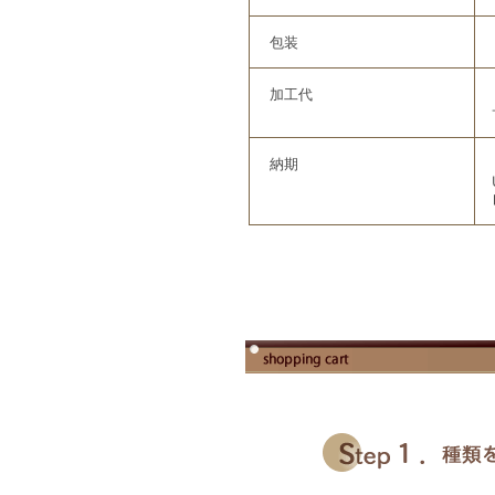
包装
加工代
納期