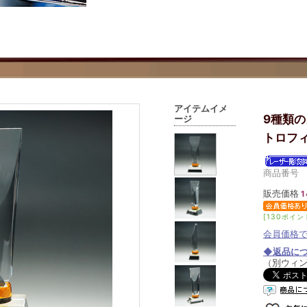
アイテムイメ
9種類
ージ
トロフィ
商品番号 02
販売価格
1
[130ポイン
会員価格
◆返品に
（別ウィ