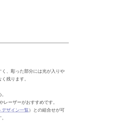
すく、彫った部分には光が入りや
なく残ります。
め。
刷やレーザーがおすすめです。
トデザイン一覧
）との組合せが可
す。