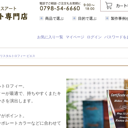
商品で選ぶ
目的で選ぶ
製作事例
お気に入り一覧
マイページ
ログイン
パスワードを
クリスタルトロフィー ピエス
ルトロフィー。
ィーが最適で、持ちやすくまたキ
かさを演出します。
ツがポイント。
ーポレートカラーなどに合わせて