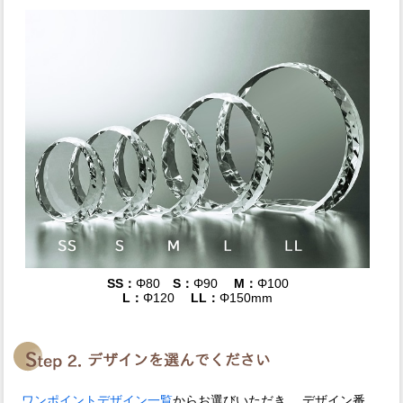
SS：
Φ80
S：
Φ90
M：
Φ100
L：
Φ120
LL：
Φ150mm
ワンポイントデザイン一覧
からお選びいただき、 デザイン番