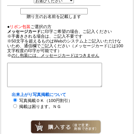
贈り主のお名前を記載します
●
リボン包装
ご選択の方
メッセージカード
に印字ご希望の場合、ご記入ください
※手書きされる場合は、ご記入不要です
※50文字を超えるものはWebのシステム上ご記入いただけな
いため、通信欄でご記入ください（メッセージカードには100
文字程度の印字が可能です）
※
のし包装には、メッセージカードはつきません
出来上がり写真掲載について
写真掲載ＯＫ（100円割引）
掲載は困ります。ＮＧ