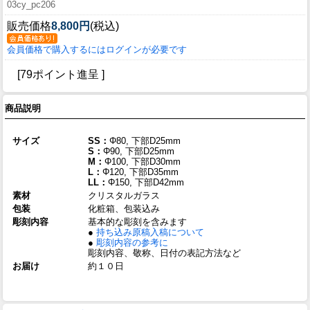
03cy_pc206
販売価格
8,800円
(税込)
会員価格で購入するにはログインが必要です
[79ポイント進呈 ]
商品説明
サイズ
SS：
Φ80, 下部D25mm
S：
Φ90, 下部D25mm
M：
Φ100, 下部D30mm
L：
Φ120, 下部D35mm
LL：
Φ150, 下部D42mm
素材
クリスタルガラス
包装
化粧箱、包装込み
彫刻内容
基本的な彫刻を含みます
●
持ち込み原稿入稿について
●
彫刻内容の参考に
彫刻内容、敬称、日付の表記方法など
お届け
約１０日