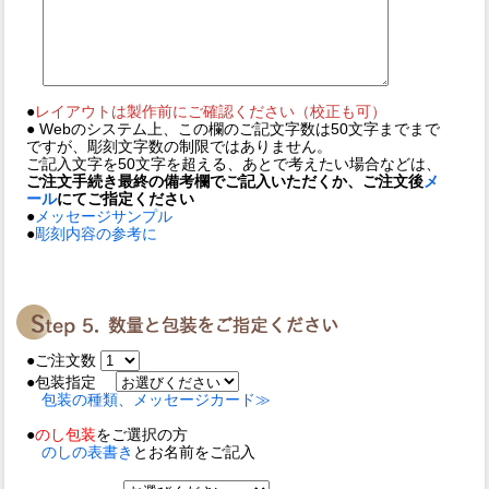
●
レイアウトは製作前にご確認ください（校正も可）
● Webのシステム上、この欄のご記文字数は50文字までまで
ですが、彫刻文字数の制限ではありません。
ご記入文字を50文字を超える、あとで考えたい場合などは、
ご注文手続き最終の備考欄でご記入いただくか、ご注文後
メ
ール
にてご指定ください
●
メッセージサンプル
●
彫刻内容の参考に
●ご注文数
●包装指定
包装の種類、メッセージカード≫
●
のし包装
をご選択の方
のしの表書き
とお名前をご記入