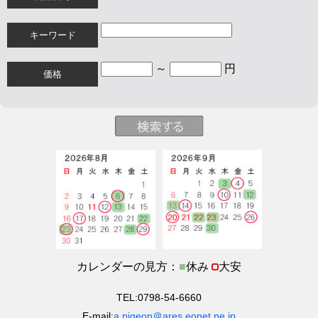
キーワード
～
円
価格
カレンダーの見方：
■
休み
大安
TEL:0798-54-6660
E-mail:
a.pigeon＠ares.eonet.ne.jp