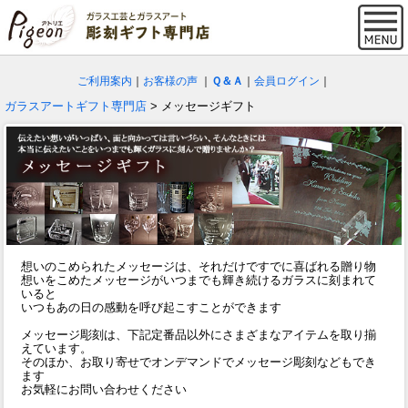
ご利用案内
｜
お客様の声
｜
Ｑ＆Ａ
｜
会員ログイン
｜
ガラスアートギフト専門店
> メッセージギフト
想いのこめられたメッセージは、それだけですでに喜ばれる贈り物
想いをこめたメッセージがいつまでも輝き続けるガラスに刻まれて
いると
いつもあの日の感動を呼び起こすことができます
メッセージ彫刻は、下記定番品以外にさまざまなアイテムを取り揃
えています。
そのほか、お取り寄せでオンデマンドでメッセージ彫刻などもでき
ます
お気軽にお問い合わせください