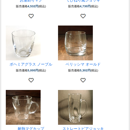
お湯割りマグ
てびねり風ジョッキ
販売価格
4,532円
(税込)
販売価格
4,730円
(税込)
ボヘミアグラス ノーブル
ベリッシマ オールド
販売価格
5,000円
(税込)
販売価格
5,302円
(税込)
耐熱マグカップ
ストレートビアジョッキ