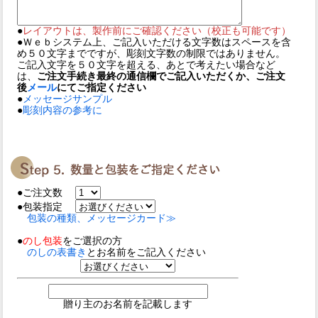
●
レイアウトは、製作前にご確認ください（校正も可能です）
●Ｗｅｂシステム上、ご記入いただける文字数はスペースを含
め５０文字までですが、彫刻文字数の制限ではありません。
ご記入文字を５０文字を超える、あとで考えたい場合など
は、
ご注文手続き最終の通信欄でご記入いただくか、ご注文
後
メール
にてご指定ください
●
メッセージサンプル
●
彫刻内容の参考に
●ご注文数
●包装指定
包装の種類、メッセージカード≫
●
のし包装
をご選択の方
のしの表書き
とお名前をご記入ください
贈り主のお名前を記載します