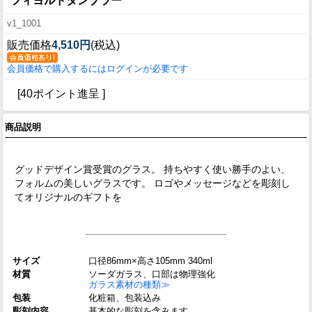
フィヨルドタンブラー
v1_1001
販売価格
4,510円
(税込)
会員価格で購入するにはログインが必要です
[40ポイント進呈 ]
商品説明
グッドデザイン賞受賞のグラス。 持ちやすく使い勝手のよい、
フォルムの美しいグラスです。 ロゴやメッセージなどを彫刻し
てオリジナルのギフトを
サイズ
口径86mm×高さ105mm 340ml
材質
ソーダガラス、口部は物理強化
ガラス素材の種類≫
包装
化粧箱、包装込み
彫刻内容
基本的な彫刻を含みます