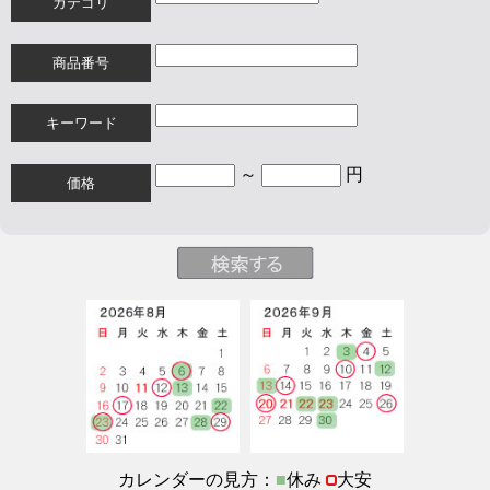
カテゴリ
商品番号
キーワード
～
円
価格
カレンダーの見方：
■
休み
大安