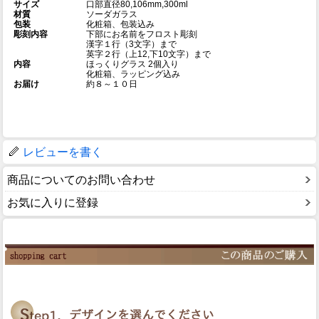
サイズ
口部直径80,106mm,300ml
材質
ソーダガラス
包装
化粧箱、包装込み
彫刻内容
下部にお名前をフロスト彫刻
漢字１行（3文字）まで
英字２行（上12,下10文字）まで
内容
ほっくりグラス 2個入り
化粧箱、ラッピング込み
お届け
約８～１０日
レビューを書く
商品についてのお問い合わせ
お気に入りに登録