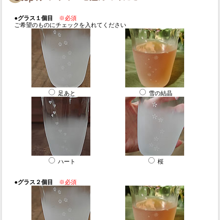
●グラス１個目
※必須
ご希望のものにチェックを入れてください
足あと
雪の結晶
ハート
桜
●グラス２個目
※必須