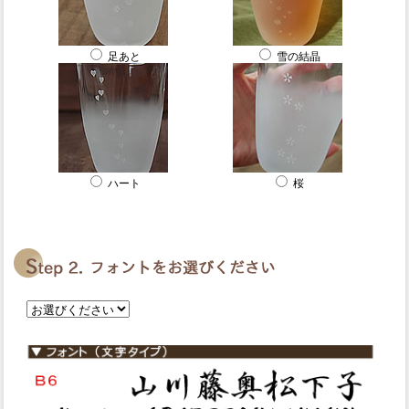
足あと
雪の結晶
ハート
桜