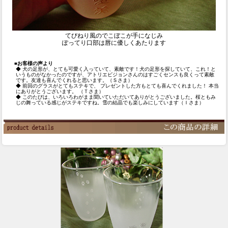
てびねり風のでこぼこが手になじみ
ぽってり口部は唇に優しくあたります
■お客様の声より
◆ 犬の足形が、とても可愛く入っていて、素敵です！犬の足形を探していて、これ！と
いうものがなかったのですが、アトリエビジョンさんのはすごくセンスも良くって素敵
です。友達も喜んでくれると思います。（Ｓさま）
◆ 前回のグラスがとてもステキで、 プレゼントした方もとても喜んでくれました！ 本当
にありがとうございます。 （Ｔさま）
◆ このたびは、いろいろわがまま聞いていただいてありがとうございました。桜ともみ
じの舞っている感じがステキですね。雪の結晶でも楽しみにしています（Ｉさま）