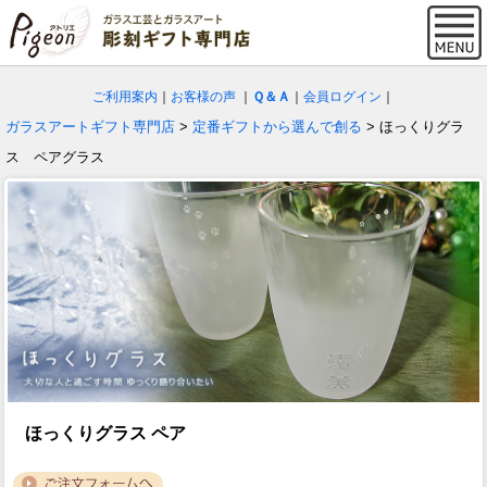
ご利用案内
｜
お客様の声
｜
Ｑ＆Ａ
｜
会員ログイン
｜
ガラスアートギフト専門店
>
定番ギフトから選んで創る
> ほっくりグラ
ス ペアグラス
ほっくりグラス ペア