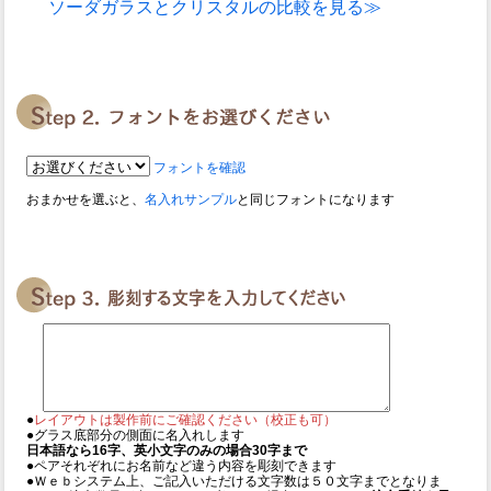
ソーダガラスとクリスタルの比較を見る≫
フォントを確認
おまかせを選ぶと、
名入れサンプル
と同じフォントになります
●
レイアウトは製作前にご確認ください（校正も可）
●グラス底部分の側面に名入れします
日本語なら16字、英小文字のみの場合30字まで
●ペアそれぞれにお名前など違う内容を彫刻できます
●Ｗｅｂシステム上、ご記入いただける文字数は５０文字までとなりま