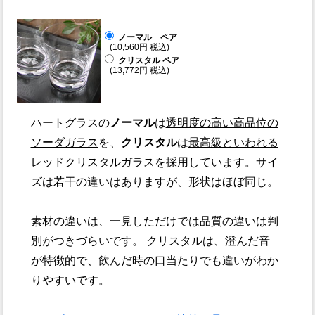
ノーマル ペア
(10,560円 税込)
クリスタル ペア
(13,772円 税込)
ハートグラスの
ノーマル
は
透明度の高い高品位の
ソーダガラス
を、
クリスタル
は
最高級といわれる
レッドクリスタルガラス
を採用しています。サイ
ズは若干の違いはありますが、形状はほぼ同じ。
素材の違いは、一見しただけでは品質の違いは判
別がつきづらいです。 クリスタルは、澄んだ音
が特徴的で、飲んだ時の口当たりでも違いがわか
りやすいです。