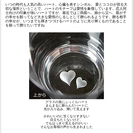
いつの時代も人気の高いハート。心臓を表すシンボル。 愛とココロが宿る大
切な場所ということで、ハートのモチーフは愛情を象徴しています。恋人同
士向けの印象が強いハートですが、最近ではご両親へ、娘から父へ、親が子
の幸せを願ってなど大きな愛情のしるしとして贈られるようです。贈る相手
の幸せが、いつまでも輝きつづけるハートのように光り輝くものであること
を願って贈りたいですね
グラスの底にふっくらハート
まんまるに膨らんだハートに
光が入り込み、輝いて見えます
かわいいのに甘くなりすぎない
目立ちたくないけど、
でもはっきり見えるのがいい
そんなお客様の声から生まれました