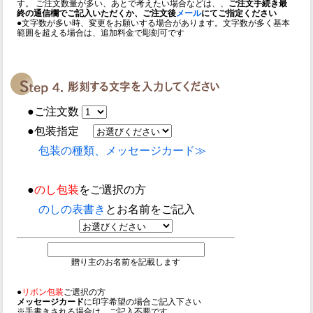
す。 ご注文数量が多い、あとで考えたい場合などは、、
ご注文手続き最
終の通信欄でご記入いただくか、ご注文後
メール
にてご指定ください
●文字数が多い時、変更をお願いする場合があります。文字数が多く基本
範囲を超える場合は、追加料金で彫刻可です
●ご注文数
●包装指定
包装の種類、メッセージカード≫
●
のし包装
をご選択の方
のしの表書き
とお名前をご記入
贈り主のお名前を記載します
●
リボン包装
ご選択の方
メッセージカード
に印字希望の場合ご記入下さい
※手書きされる場合は、ご記入不要です