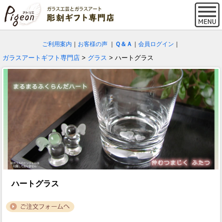
ご利用案内
｜
お客様の声
｜
Ｑ＆Ａ
｜
会員ログイン
｜
ガラスアートギフト専門店
>
グラス
> ハートグラス
ハートグラス