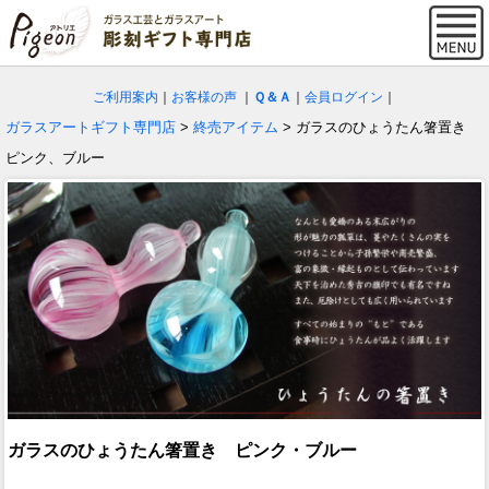
ご利用案内
｜
お客様の声
｜
Ｑ＆Ａ
｜
会員ログイン
｜
ガラスアートギフト専門店
>
終売アイテム
> ガラスのひょうたん箸置き
ピンク、ブルー
ガラスのひょうたん箸置き ピンク・ブルー