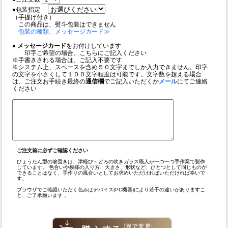
●包装指定
（手提げ付き）
この商品は、熨斗包装はできません
包装の種類、メッセージカード≫
●
メッセージカード
をお付けしています
印字ご希望の場合、こちらにご記入ください
※手書きされる場合は、ご記入不要です
※システム上、スペースを含め５０文字までしか入力できません。印字
の文字を小さくして１００文字程度は可能です。文字数を超える場合
は、ご注文お手続き最終の
通信欄
でご記入いただくか
メール
にてご連絡
ください
ご注文前に必ずご確認ください
ひょうたん型の箸置きは、津軽び～どろの吹きガラス職人が一つ一つ手作業で製作
しています。 色合いや模様の入り方、大きさ、形状など、ひとつとして同じものが
できることはなく、手作りの風合いとしてお求めいただければいただければ幸いで
す。
ブラウザでご確認いただく色みはデバイス(PC機器)により若干の違いがありますこ
と、ご了承願います 。