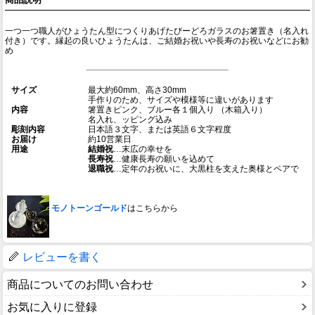
一つ一つ職人がひょうたん型につくりあげたびーどろガラスのお箸置き（名入れ
付き）です。縁起の良いひょうたんは、ご結婚お祝いや長寿のお祝いなどにお勧
め
サイズ
最大約60mm、高さ30mm
手作りのため、サイズや模様等に違いがあります
内容
箸置きピンク、ブルー各１個入り （木箱入り）
名入れ、ッピング込み
彫刻内容
日本語３文字、または英語６文字程度
お届け
約10営業日
用途
結婚祝
…末広の幸せを
長寿祝
…健康長寿の願いを込めて
退職祝
…定年のお祝いに、大黒柱を支えた奥様とペアで
モノトーンゴールド
はこちらから
レビューを書く
商品についてのお問い合わせ
お気に入りに登録