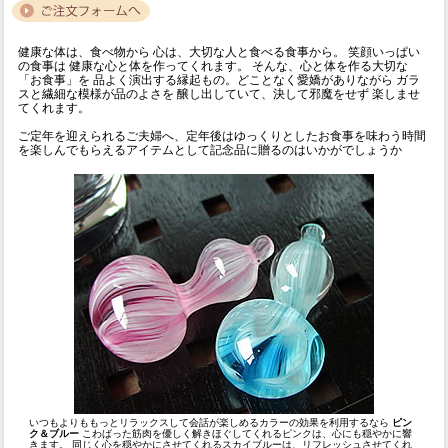
健康な体は、食べ物から 心は、大切な人と食べる食事から。 笑顔いっぱい
の食事は 健康な心と体を作ってくれます。 そんな、心と体を作る大切な
「お食事」を 品よく演出する縁起もの。どことなく愛嬌がありながら ガラ
スと繊細な模様が品のよさを 醸し出していて、決して邪魔をせず 楽しませ
てくれます。
ご定年を迎えられるご夫婦へ、定年後はゆっくりとしたお食事を味わう時間
を楽しんでもらえるアイテムとして記念品に贈るのはいかがでしょうか
いつもよりももっとリラックスして会話が楽しめるカラーの効果を利用するなら
ピン
ク＆ブルー
こわばった筋肉を優しく解きほぐしてくれるピンクは、心にも穏やかに響
きます。 同じく心を穏やかにさせてくれるスカイブルーは、リフレッシュさせてくれ