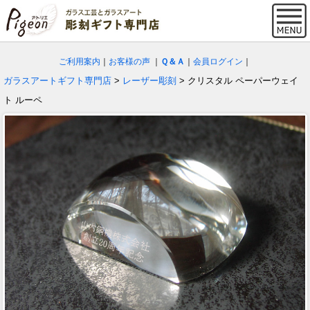
ご利用案内
｜
お客様の声
｜
Ｑ＆Ａ
｜
会員ログイン
｜
ガラスアートギフト専門店
>
レーザー彫刻
> クリスタル ペーパーウェイ
ト ルーペ