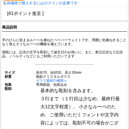
会員価格で購入するにはログインが必要です
[41ポイント進呈 ]
商品説明
手のひらに収まるルーペを兼ねたペーパーウェイトです。周囲に気兼ねすること
なく使えそうなルーペの機能を備えています。
側面には、記念の文字を彫刻して誕生日のお祝いに。また、創立記念など記念
品、ノベルティなどにもご利用いただいてます
サイズ
長径70、短径50、高さ35mm
材質
無鉛クリスタルガラス
ガラス素材の種類≫
包装
専用紙箱、包装込み
彫刻
基本的な彫刻を含みます。
３行まで （１行目は少なめ、最終行最
大12文字程度）。 小さなルーペのた
め、ご使用いただくフォントや文字内
容によっては、彫刻不可の場合がござ