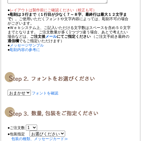
●
レイアウトは製作前にご確認ください（校正も可）
●
彫刻は３行まで（１行目が少なく７～８字、最終行は最大１２文字ま
で
）。ご使用いただくフォントや文字内容によっては、彫刻不可の場合
がございます。
●Ｗｅｂシステム上、ご記入いただける文字数はスペースを含め５０文字
までとなります。 ご注文数量が多く1つづつ違う場合、あとで考えたい
場合などは、
ご注文後
メール
にてご指定ください
（ご注文手続き最終の
通信欄
でもご指定いただけます）
●
メッセージサンプル
●
彫刻内容の参考に
フォントを確認
●ご注文数
●包装指定
包装の種類、メッセージカード≫