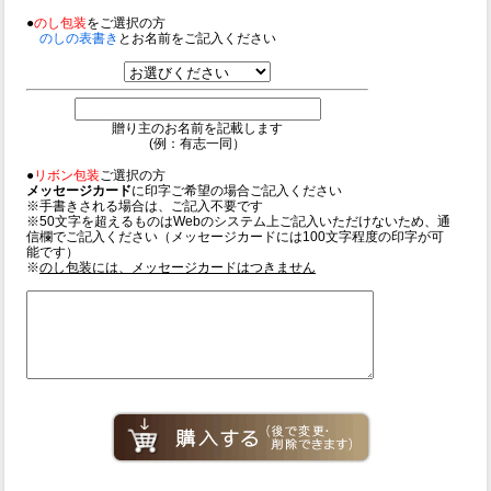
●
のし包装
をご選択の方
のしの表書き
とお名前をご記入ください
贈り主のお名前を記載します
(例：有志一同）
●
リボン包装
ご選択の方
メッセージカード
に印字ご希望の場合ご記入ください
※手書きされる場合は、ご記入不要です
※50文字を超えるものはWebのシステム上ご記入いただけないため、通
信欄でご記入ください（メッセージカードには100文字程度の印字が可
能です）
※
のし包装には、メッセージカードはつきません