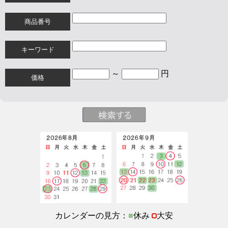
商品番号
キーワード
～
円
価格
カレンダーの見方：
■
休み
大安