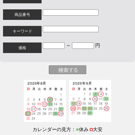
商品番号
キーワード
～
円
価格
カレンダーの見方：
■
休み
大安