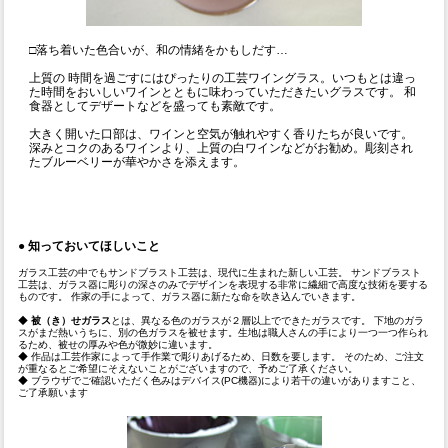
□落ち着いた色合いが、和の情緒をかもしだす…
上質の 時間を過ごすにはぴったりの工芸ワイングラス。いつもとは違っ
た時間をおいしいワインとともに味わっていただきたいグラスです。 和
食器としてデザートなどを盛っても素敵です。
大きく開いた口部は、ワインと空気が触れやすく香りたちが良いです。
深みとコクのあるワインより、上質の白ワインなどがお勧め。彫刻され
たブルーベリーが華やかさを添えます。
●
知っておいてほしいこと
ガラス工芸の中でもサンドブラスト工芸は、現代に生まれた新しい工芸。 サンドブラスト
工芸は、ガラス器に彫りの深さのみでデザインを表現する非常に繊細で高度な技術を要する
ものです。 作家の手によって、ガラス器に新たな命を吹き込んでいきます。
◆
被（き）せガラス
とは、異なる色のガラスが２層以上でできたガラスです。 下地のガラ
スがまだ熱いうちに、別の色ガラスを被せます。生地は職人さんの手により一つ一つ作られ
るため、被せの厚みや色が微妙に違います。
◆ 作品は工芸作家によって手作業で彫りあげるため、日数を要します。 そのため、ご注文
が重なるとご希望にそえないことがございますので、予めご了承ください。
◆ ブラウザでご確認いただく色みはデバイス(PC機器)により若干の違いがありますこと、
ご了承願います