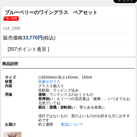
ブルーベリーのワイングラス ペアセット
s14_1004
販売価格
33,770円
(税込)
[307ポイント進呈 ]
商品説明
サイズ
口径93mm×高さ145mm、160ml
材質
色被せガラス
内容
グラス２個入り
化粧箱、ラッピング込み
用途
進物
：ワンランク上のおくりもの
長寿祝い
：もう一つの花言葉は「健康」。いつまでもお
元気でいてね
就任・退職・栄転祝い
： 実りある発展に
流行ではないもの、質のよいものがお好きな方におすす
めです
お届け
約２週間
配送について