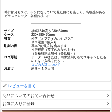
時計部分もスケルトンになっていて見た目にも楽しく、高級感がある
ガラスクロック。各種お祝いに
サイズ
横幅184×高さ230×54mm
ケース
230×280×70mm
材質
光学（オプティカル）ガラス
単３電池 1個入り
彫刻内容
基本的な彫刻を含みます
４行程度（英字のみなら５行）
（台座彫刻追加可（要見積））
ロゴ彫刻
データー(aiまたは、白黒清刷りをでスキャンしたも
の）をご入稿ください
ロゴの入稿について
お届け
約８～１０日間
レビューを書く
商品についてのお問い合わせ
お気に入りに登録