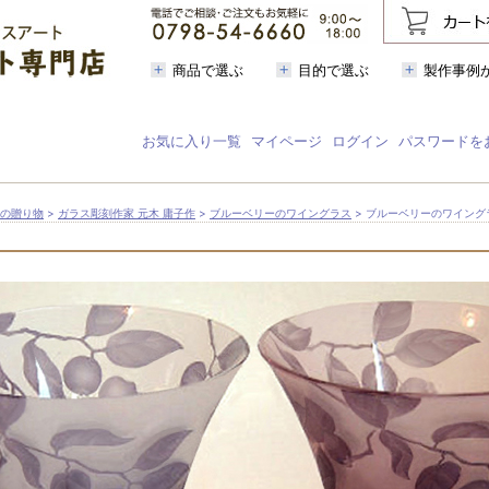
商品で選ぶ
目的で選ぶ
製作事例
お気に入り一覧
マイページ
ログイン
パスワードを
芸の贈り物
>
ガラス彫刻作家 元木 庸子作
>
ブルーベリーのワイングラス
> ブルーベリーのワイング