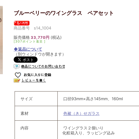
ブルーベリーのワイングラス ペアセット
商品番号 s14_1004
販売価格
(税込)
33,770円
[307ポイント進呈 ]
◆返品について
（別ウィンドウが開きます）
サイズ
口径93mm×高さ145mm、160ml
素材
色被（き）せガラス
内容
ワイングラス２個いり
化粧箱入り、ラッピング込み