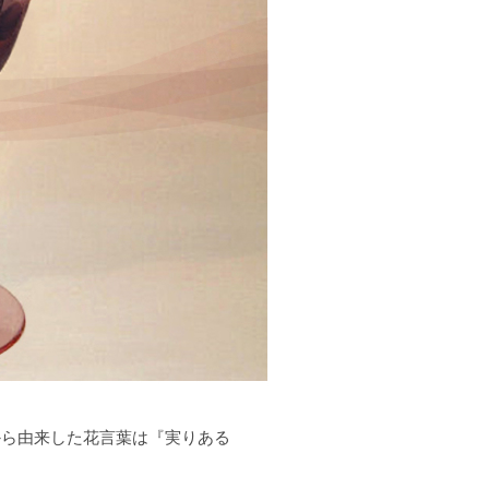
から由来した花言葉は『実りある
物