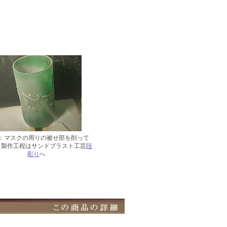
作：マスクの周りの被せ部を削って
 製作工程はサンドブラスト工芸
段
彫り
へ