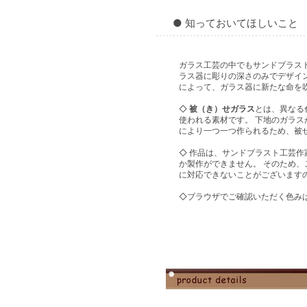
● 知っておいてほしいこと
ガラス工芸の中でもサンドブラス
ラス器に彫りの深さのみでデザイ
によって、ガラス器に新たな命を
◇
被（き）せガラス
とは、異なる
使われる素材です。 下地のガラ
により一つ一つ作られるため、被
◇ 作品は、サンドブラスト工芸
か製作ができません。 そのため
に対応できないことがございます
◇ブラウザでご確認いただく色みは