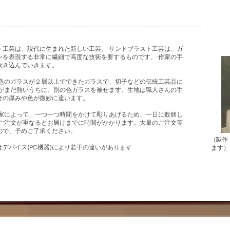
ト工芸は、現代に生まれた新しい工芸。 サンドブラスト工芸は、ガ
ンを表現する非常に繊細で高度な技術を要するものです。 作家の手
吹き込んでいきます。
色のガラスが２層以上でできたガラスで、切子などの伝統工芸品に
スがまだ熱いうちに、別の色ガラスを被せます。生地は職人さんの手
せの厚みや色が微妙に違います。
作家によって、一つ一つ時間をかけて彫りあげるため、一日に数個し
、ご注文が重なるとお届けまでに時間がかかります。大量のご注文等
ので、予めご了承ください。
(製
デバイス(PC機器)により若干の違いがあります
ます）